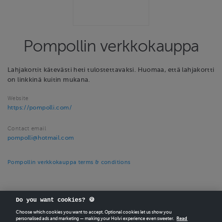
Pompollin verkkokauppa
Lahjakortit kätevästi heti tulostettavaksi. Huomaa, että lahjakortti
on linkkinä kuitin mukana.
Website
https://pompolli.com/
Contact email
pompolli@hotmail.com
Pompollin verkkokauppa terms & conditions
Do you want cookies? 🍪
Choose which cookies you want to accept. Optional cookies let us show you
personalised ads and marketing — making your Holvi experience even sweeter.
Read