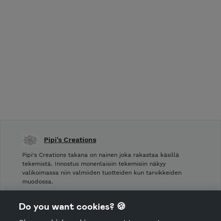
Pipi's Creations
Pipi's Creations takana on nainen joka rakastaa käsillä
tekemistä. Innostus monenlaisiin tekemisiin näkyy
valikoimassa niin valmiiden tuotteiden kun tarvikkeiden
muodossa.
Shop Terms and Conditions
Do you want cookies? 🍪
Shop privacy policy