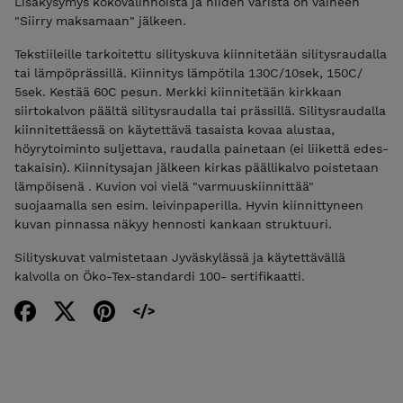
Lisäkysymys kokovalinnoista ja niiden väristä on vaiheen
"Siirry maksamaan" jälkeen.
Tekstiileille tarkoitettu silityskuva kiinnitetään silitysraudalla
tai lämpöprässillä. Kiinnitys lämpötila 130C/10sek, 150C/
5sek. Kestää 60C pesun. Merkki kiinnitetään kirkkaan
siirtokalvon päältä silitysraudalla tai prässillä. Silitysraudalla
kiinnitettäessä on käytettävä tasaista kovaa alustaa,
höyrytoiminto suljettava, raudalla painetaan (ei liikettä edes-
takaisin). Kiinnitysajan jälkeen kirkas päällikalvo poistetaan
lämpöisenä . Kuvion voi vielä "varmuuskiinnittää"
suojaamalla sen esim. leivinpaperilla. Hyvin kiinnittyneen
kuvan pinnassa näkyy hennosti kankaan struktuuri.
Silityskuvat valmistetaan Jyväskylässä ja käytettävällä
kalvolla on Öko-Tex-standardi 100- sertifikaatti.