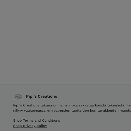
Pipi's Creations
Pipi's Creations takana on nainen joka rakastaa käsillä tekemistä. In
näkyy valikoimassa niin valmiiden tuotteiden kun tarvikkeiden muodo
Shop Terms and Conditions
Shop privacy policy