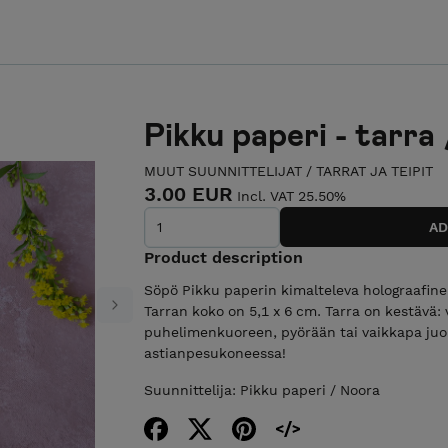
Pikku paperi - tarra
MUUT SUUNNITTELIJAT
/
TARRAT JA TEIPIT
3.00 EUR
Incl. VAT 25.50%
Product description
Söpö Pikku paperin kimalteleva holograafinen
Tarran koko on 5,1 x 6 cm. Tarra on kestävä: 
Next
puhelimenkuoreen, pyörään tai vaikkapa ju
astianpesukoneessa!
Suunnittelija: Pikku paperi / Noora