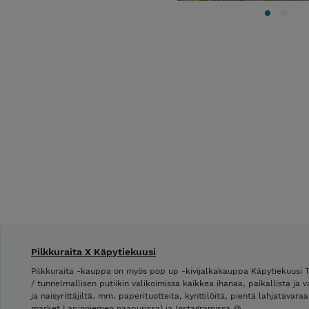
Pilkkuraita X Käpytiekuusi
Pilkkuraita -kauppa on myös pop up -kivijalkakauppa Käpytiekuusi
/ tunnelmallisen putiikin valikoimissa kaikkea ihanaa, paikallista ja v
ja naisyrittäjiltä. mm. paperituotteita, kynttilöitä, pientä lahjatavar
market Lapinniemen naapurissa) ja Instagramissa @ …