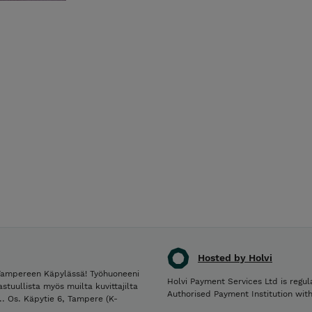
Hosted by Holvi
 Tampereen Käpylässä! Työhuoneeni
Holvi Payment Services Ltd is regul
astuullista myös muilta kuvittajilta
Authorised Payment Institution wit
aa.. Os. Käpytie 6, Tampere (K-