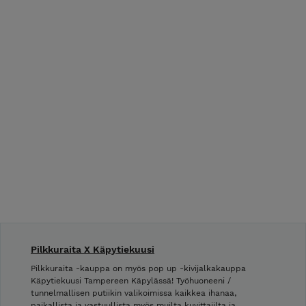
Pilkkuraita X Käpytiekuusi
Pilkkuraita -kauppa on myös pop up -kivijalkakauppa
Käpytiekuusi Tampereen Käpylässä! Työhuoneeni /
tunnelmallisen putiikin valikoimissa kaikkea ihanaa,
paikallista ja vastuullista myös muilta kuvittajilta ja