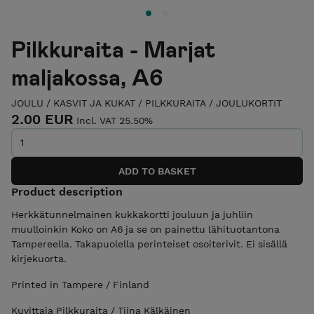
Pilkkuraita - Marjat
maljakossa, A6
JOULU
/
KASVIT JA KUKAT
/
PILKKURAITA
/
JOULUKORTIT
2.00 EUR
Incl. VAT 25.50%
Product description
Herkkätunnelmainen kukkakortti jouluun ja juhliin
muulloinkin Koko on A6 ja se on painettu lähituotantona
Tampereella. Takapuolella perinteiset osoiterivit. Ei sisällä
kirjekuorta.
Printed in Tampere / Finland
Kuvittaja Pilkkuraita / Tiina Kälkäinen