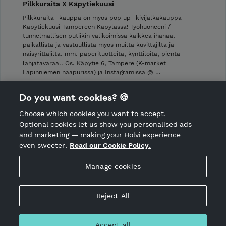
Pilkkuraita X Käpytiekuusi
Pilkkuraita -kauppa on myös pop up -kivijalkakauppa
Käpytiekuusi Tampereen Käpylässä! Työhuoneeni /
tunnelmallisen putiikin valikoimissa kaikkea ihanaa,
paikallista ja vastuullista myös muilta kuvittajilta ja
naisyrittäjiltä. mm. paperituotteita, kynttilöitä, pientä
lahjatavaraa.. Os. Käpytie 6, Tampere (K-market
Lapinniemen naapurissa) ja Instagramissa @ …
Shop Terms and Conditions
Do you want cookies? 🍪
Shop privacy policy
Choose which cookies you want to accept.
CANCEL ORDER
Optional cookies let us show you personalised ads
and marketing — making your Holvi experience
even sweeter.
Read our Cookie Policy.
Hosted by Holvi
Manage cookies
Holvi Payment Services Ltd is regulated by the Financial
Supervisory Authority of Finland as an Authorised Payment
Institution with license to operate in the European Economic
Reject All
Area.
© 2026 Holvi Payment Services Ltd.
Accept all