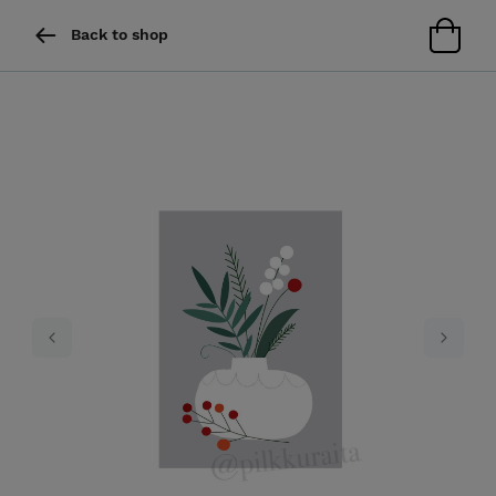
Back to shop
Previous
Next