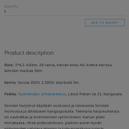
Quantity
Product description
Rata:
3*4,1-4,4km, 26 rastia, kartan koko A4, kolme karttaa,
lähtöön matkaa 50m.
Kartta:
Sorola 2020, 1:5000, käyräväli 5m.
Paikka:
Kyötikkälän urheilukeskus
, Lätsä-Pekan tie 21, Kangasala.
Sorolan harjoitus käydään uusitussa ja raivatussa Sorolan
montussa ja lähialueen kangaspoluilla. Teemana harjoituksessa
on vauhdikas ja intensiivinen sprinttiviesti. Kartan pieni
mittakaava, tiheä polkuverkosto, paikoin avoin hyvän
näkyvyyden tarjoava maasto ja runsasrastisuus tuovat