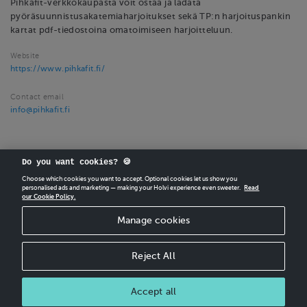
Pihkafit-verkkokaupasta voit ostaa ja ladata
pyöräsuunnistusakatemiaharjoitukset sekä TP:n harjoituspankin
kartat pdf-tiedostoina omatoimiseen harjoitteluun.
Website
https://www.pihkafit.fi/
Contact email
info@pihkafit.fi
Do you want cookies? 🍪
Choose which cookies you want to accept. Optional cookies let us show you
personalised ads and marketing — making your Holvi experience even sweeter.
Read
our Cookie Policy.
CREATE
YOUR OWN HOLVI ONLINE STORE IN MINUTES.
Manage cookies
Holvi Payment Services Ltd is regulated by the Financial Supervisory Authority of
Finland as an Authorised Payment Institution with license to operate in the
European Economic Area.
Reject All
© 2026 Holvi Payment Services Ltd.
Shop privacy policy
Accept all
CANCEL ORDER