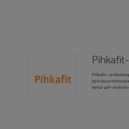
Pihkafi
Pihkafit-verkkokaup
pyöräsuunnistusaka
kartat pdf-tiedost