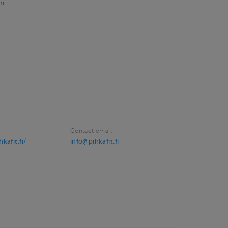
on
Contact email
kafit.fi/
info@pihkafit.fi