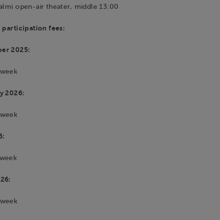
almi open-air theater, middle 13:00
 participation fees:
er 2025:
/week
y 2026:
/week
6:
/week
26:
/week