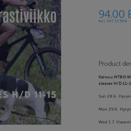
94.00 
Incl. VAT 13.50%
Product des
Kainuu MTBO We
classes H/D 11-
Sun 28.6. Hyryn
Mon 29.6. Hyryn
Wed 1.7. Haverin