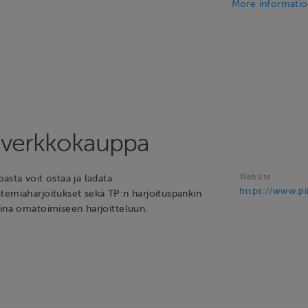
More informati
t-verkkokauppa
Website
asta voit ostaa ja ladata
https://www.pih
temiaharjoitukset sekä TP:n harjoituspankin
oina omatoimiseen harjoitteluun.