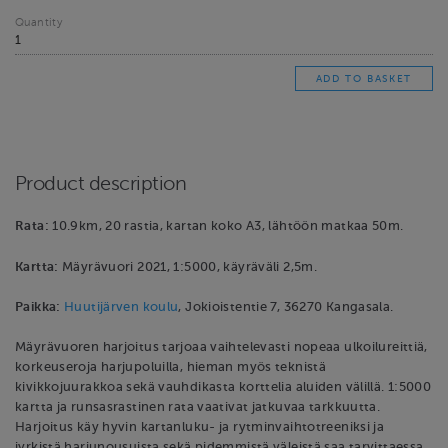
Quantity
Product description
Rata:
10.9km, 20 rastia, kartan koko A3, lähtöön matkaa 50m.
Kartta:
Mäyrävuori 2021, 1:5000, käyräväli 2,5m.
Paikka:
Huutijärven koulu
, Jokioistentie 7, 36270 Kangasala.
Mäyrävuoren harjoitus tarjoaa vaihtelevasti nopeaa ulkoilureittiä,
korkeuseroja harjupoluilla, hieman myös teknistä
kivikkojuurakkoa sekä vauhdikasta korttelia aluiden välillä. 1:5000
kartta ja runsasrastinen rata vaativat jatkuvaa tarkkuutta.
Harjoitus käy hyvin kartanluku- ja rytminvaihtotreeniksi ja
jyrkistä harjunousuista sekä pidemmistä väleistä saa tarvittaessa