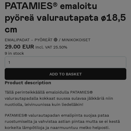
PATAMIES® emaloitu
pyöreä valurautapata ø18,5
cm
EMALIPADAT - PYÖREÄT 🔴
/
MINIKOKOISET
29.00 EUR
Incl. VAT 25.50%
9 in stock
Product description
Tällä perinteikkäällä emaloidulla PATAMIES®
valurautapadalla kokkaat suussa sulavaa jälkkäriä niin
nuotiolla, leivinuunissa kuin liedelläkin!
PATAMIES® valurautapadan emalipinta suojaa pataa
ruostumiselta ja vahvistaa astian pintaa mutta se ei kestä
korkeita lämpötiloja ja naarmuuntuu melko helposti.