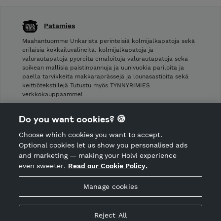
Patamies
Maahantuomme Unkarista perinteisiä kolmijalkapatoja sekä
erilaisia kokkailuvälineitä. kolmijalkapatoja ja
valurautapatoja pyöreitä emaloituja valurautapatoja sekä
soikean mallisia paistinpannuja ja uunivuokia pariloita ja
paella tarvikkeita makkaraprässejä ja lounasastioita sekä
keittiötekstiilejä Tutustu myös TYNNYRIMIES
verkkokauppaamme!
Shop Terms and Conditions
Do you want cookies? 🍪
Shop privacy policy
Choose which cookies you want to accept.
CANCEL ORDER
Optional cookies let us show you personalised ads
and marketing — making your Holvi experience
even sweeter.
Read our Cookie Policy.
Hosted by Holvi
Manage cookies
Holvi Payment Services Ltd is regulated by the Financial
Supervisory Authority of Finland as an Authorised Payment
Institution with license to operate in the European Economic
Reject All
Area.