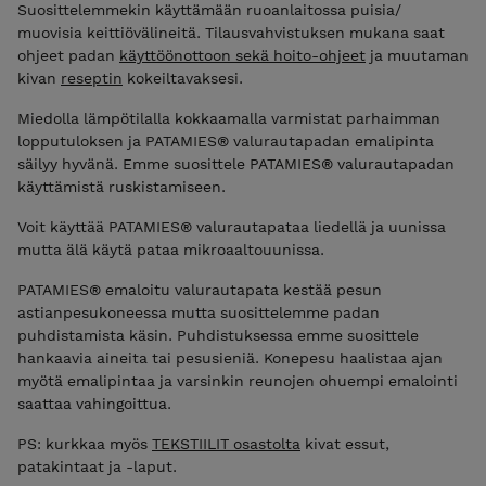
Suosittelemmekin käyttämään ruoanlaitossa puisia/
muovisia keittiövälineitä. Tilausvahvistuksen mukana saat
ohjeet padan
käyttöönottoon sekä hoito-ohjeet
ja muutaman
kivan
reseptin
kokeiltavaksesi.
Miedolla lämpötilalla kokkaamalla varmistat parhaimman
lopputuloksen ja PATAMIES® valurautapadan emalipinta
säilyy hyvänä. Emme suosittele PATAMIES® valurautapadan
käyttämistä ruskistamiseen.
Voit käyttää PATAMIES® valurautapataa liedellä ja uunissa
mutta älä käytä pataa mikroaaltouunissa.
PATAMIES® emaloitu valurautapata kestää pesun
astianpesukoneessa mutta suosittelemme padan
puhdistamista käsin. Puhdistuksessa emme suosittele
hankaavia aineita tai pesusieniä. Konepesu haalistaa ajan
myötä emalipintaa ja varsinkin reunojen ohuempi emalointi
saattaa vahingoittua.
PS: kurkkaa myös
TEKSTIILIT osastolta
kivat essut,
patakintaat ja -laput.