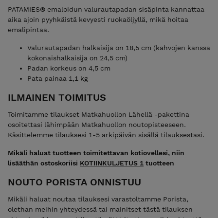
PATAMIES® emaloidun valurautapadan sisäpinta kannattaa
aika ajoin pyyhkäistä kevyesti ruokaöljyllä, mikä hoitaa
emalipintaa.
Valurautapadan halkaisija on 18,5 cm (kahvojen kanssa
kokonaishalkaisija on 24,5 cm)
Padan korkeus on 4,5 cm
Pata painaa 1,1 kg
ILMAINEN TOIMITUS
Toimitamme tilaukset Matkahuollon Lähellä -pakettina
osoitettasi lähimpään Matkahuollon noutopisteeseen.
Käsittelemme tilauksesi 1-5 arkipäivän sisällä tilauksestasi.
Mikäli haluat tuotteen toimitettavan kotiovellesi, niin
lisääthän ostoskoriisi
KOTIINKULJETUS 1
tuotteen
NOUTO PORISTA ONNISTUU
Mikäli haluat noutaa tilauksesi varastoltamme Porista,
olethan meihin yhteydessä tai mainitset tästä tilauksen