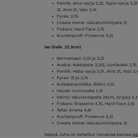
Pentik: Aino-sarja 2,3l, Tapio-sarja 2,
2l, Anis 2l, Valo 2,4l
Pyrex: 2,5l
Create Home: Valualumiinipata 2l
Fiskars: Hard Face 3,5l
Kuchenprofi: Provence 3,2l
Iso (halk. 22,5cm)
Kermansavi: 2,0l ja 3,2l
Arabia: Kokkipata 3,25l, Uunikokki 2,5l 
Pentik: Halla-sarja 3,5l, Anis 2l, Valo 2,
Pyrex: 3l ja 3,5l
Kultakeramiikka: Bistro 2,5l
House: Uunivuoka 1,5l
Heirol: Valurautapata 24cm, Grippy 4,1
Fiskars: Brasserie 4,5l, Hard Face 3,5l
Tefal: Aroma 4,8l
Kuchenprofi: Provence 4,2l
Create Home: Valualumiinipata 3l
Seppä Juha on taiteillut rouvansa kanssa
pa