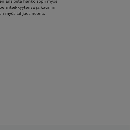
en ansiosta hanko sopii myös
 perinteikkyytensä ja kauniin
en myös lahjaesineenä.