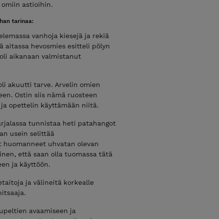
omiin astioihin.
an tarinaa:
elemassa vanhoja kiesejä ja rekiä
ä aitassa hevosmies esitteli pölyn
n oli aikanaan valmistanut
oli akuutti tarve. Arvelin omien
een. Ostin siis nämä ruosteen
 ja opettelin käyttämään niitä.
rjalassa tunnistaa heti patahangot
an usein selittää
at huomanneet uhvatan olevan
linen, että saan olla tuomassa tätä
en ja käyttöön.
taitoja ja välineitä korkealle
itsaaja.
upeltien avaamiseen ja