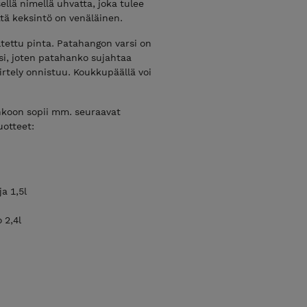
ellä nimellä uhvatta, joka tulee
tä keksintö on venäläinen.
tettu pinta. Patahangon varsi on
ksi, joten patahanko sujahtaa
iirtely onnistuu. Koukkupäällä voi
nkoon sopii mm. seuraavat
uotteet:
ja 1,5l
o 2,4l