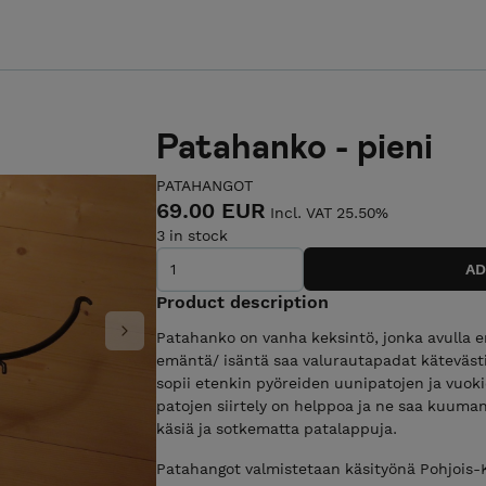
Patahanko - pieni
PATAHANGOT
69.00 EUR
Incl. VAT 25.50%
3 in stock
Product description
Patahanko on vanha keksintö, jonka avulla er
Next
emäntä/ isäntä saa valurautapadat kätevästi
sopii etenkin pyöreiden uunipatojen ja vuoki
patojen siirtely on helppoa ja ne saa kuuman
käsiä ja sotkematta patalappuja.
Patahangot valmistetaan käsityönä Pohjois-Ka