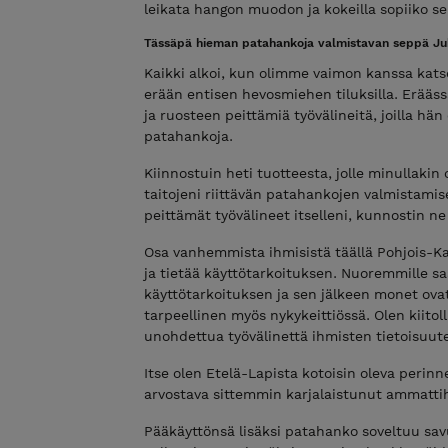
leikata hangon muodon ja kokeilla sopiiko se 
Tässäpä hieman patahankoja valmistavan seppä Juh
Kaikki alkoi, kun olimme vaimon kanssa kats
erään entisen hevosmiehen tiluksilla. Erääss
ja ruosteen peittämiä työvälineitä, joilla hä
patahankoja.
Kiinnostuin heti tuotteesta, jolle minullakin 
taitojeni riittävän patahankojen valmistamis
peittämät työvälineet itselleni, kunnostin ne
Osa vanhemmista ihmisistä täällä Pohjois-Ka
ja tietää käyttötarkoituksen. Nuoremmille sa
käyttötarkoituksen ja sen jälkeen monet ov
tarpeellinen myös nykykeittiössä. Olen kiitol
unohdettua työvälinettä ihmisten tietoisuute
Itse olen Etelä-Lapista kotoisin oleva perinne
arvostava sittemmin karjalaistunut ammattih
Pääkäyttönsä lisäksi patahanko soveltuu sav