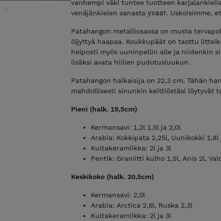
vanhempi väki tuntee tuotteen karjalankielis
venäjänkielen sanasta ухват. Uskoisimme, et
Patahangon metalliosassa on musta tervapol
öljyttyä haapaa. Koukkupäät on taottu littei
helposti myös uuninpellin alle ja niidenkin s
lisäksi avata hiilien pudotusluukun.
Patahangon halkaisija on 22,3 cm. Tähän ha
mahdollisesti sinunkin keittiöstäsi löytyvät t
Pieni (halk. 19,5cm)
Kermansavi: 1,2l 1,5l ja 2,0l
Arabia: Kokkipata 2,25l, Uunikokki 1,8l 
Kultakeramiikka: 2l ja 3l
Pentik: Graniitti kulho 1,5l, Anis 2l, Val
Keskikoko (halk. 20,5cm)
Kermansavi: 2,0l
Arabia: Arctica 2,6l, Ruska 2,3l
Kultakeramiikka: 2l ja 3l