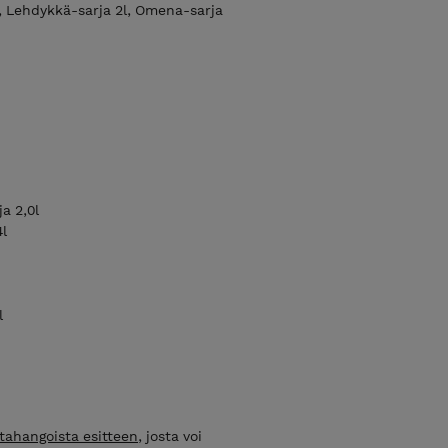
3l, Lehdykkä-sarja 2l, Omena-sarja
ja 2,0l
4l
l
tahangoista esitteen
, josta voi