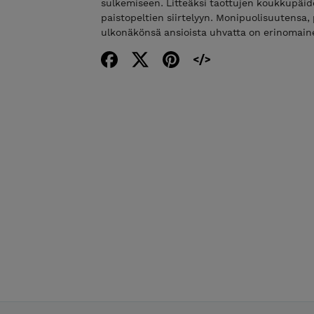
sulkemiseen. Litteäksi taottujen koukkupäid
paistopeltien siirtelyyn. Monipuolisuutensa,
ulkonäkönsä ansioista uhvatta on erinomain