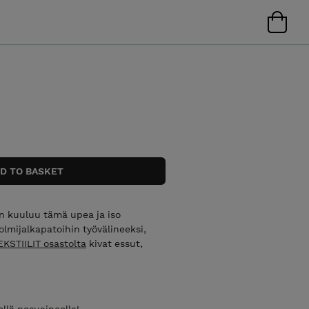
in kuuluu tämä upea ja iso
lmijalkapatoihin työvälineeksi,
EKSTIILIT osastolta
kivat essut,
llä pesuaineella!