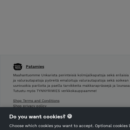
Patamies
Maahantuomme Unkarista perinteisiä kolmijalkapatoja sekä erilaisia 
ja valurautapatoja pyöreitä emaloituja valurautapatoja sekä soikean 
uunivuokia pariloita ja paella tarvikkeita makkaraprässejä ja lounasast
Tutustu myös TYNNYRIMIES verkkokauppaamme!
Shop Terms and Conditions
Shop privacy policy
Do you want cookies? 🍪
CANCEL ORDER
Choose which cookies you want to accept. Optional cookies 