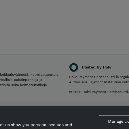
Hosted by Holvi
kokkailuvälineitä. kolmijalkapatoja
Holvi Payment Services Ltd is regul
mallisia paistinpannuja ja
Authorised Payment Institution wit
ioita sekä keittiötekstiilejä
© 2026 Holvi Payment Services Ltd
Manage co
let us show you personalised ads and