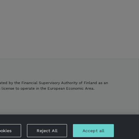
ated by the Financial Supervisory Authority of Finland as an
h license to operate in the European Economic Area.
.
okies
Reject All
Accept all