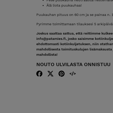
Älä liota puukauhaa!
Puukauhan pituus on 60 cm ja se painaa n. 1
Pyrimme toimittamaan tilauksesi 5 arkipäivän 
Joskus saattaa sattua, että reittimme kulkee s
info@patamies.fi, josko saisimme kotiinkul
ehdottomasti kotiinkuljetuksen, niin otathan
mahdollisesta toimituskulujen lisämaksusta 
mahdollista!
NOUTO ULVILASTA ONNISTUU