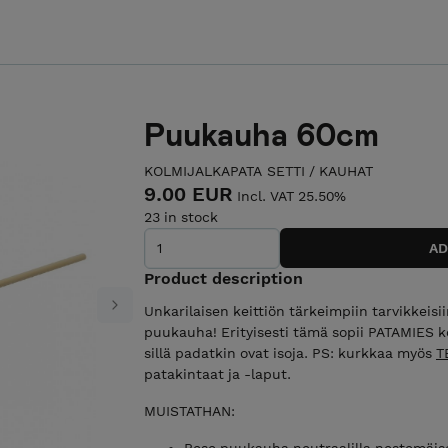
Puukauha 60cm
KOLMIJALKAPATA SETTI
/
KAUHAT
9.00 EUR
Incl. VAT 25.50%
23 in stock
Product description
Unkarilaisen keittiön tärkeimpiin tarvikkeisi
Next
puukauha! Erityisesti tämä sopii PATAMIES ko
sillä padatkin ovat isoja. PS: kurkkaa myös
T
patakintaat ja -laput.
MUISTATHAN:
Pese puukauha neutraalilla nestemäise