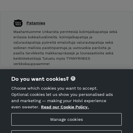
Patamies
Maahantuomme Unkarista perinteisiä kolmijalkapatoja sekä
erilaisia kokkailuvälineitä. kolmijalkapatoja ja
valurautapatoja pyöreitä emaloituja valurautapatoja sekä
soikean mallisia paistinpannuja ja uunivuokia pariloita ja
paella tarvikkeita makkaraprässejä ja lounasastioita sekä
keittiötekstiilejä Tutustu myös TYNNYRIMIES
verkkokauppaamme!
Shop Terms and Conditions
Do you want cookies? 🍪
Shop privacy policy
Choose which cookies you want to accept.
CANCEL ORDER
Optional cookies let us show you personalised ads
and marketing — making your Holvi experience
even sweeter.
Read our Cookie Policy.
Hosted by Holvi
Manage cookies
Holvi Payment Services Ltd is regulated by the Financial
Supervisory Authority of Finland as an Authorised Payment