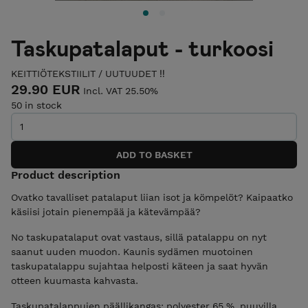
Taskupatalaput - turkoosi
KEITTIÖTEKSTIILIT
/
UUTUUDET ‼️
29.90 EUR
Incl. VAT 25.50%
50 in stock
Product description
Ovatko tavalliset patalaput liian isot ja kömpelöt? Kaipaatko
käsiisi jotain pienempää ja kätevämpää?
No taskupatalaput ovat vastaus, sillä patalappu on nyt
saanut uuden muodon. Kaunis sydämen muotoinen
taskupatalappu sujahtaa helposti käteen ja saat hyvän
otteen kuumasta kahvasta.
Taskupatalappujen päällikangas: polyester 65 %, puuvilla