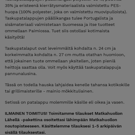
35% ja eristeenä kierrätysmateriaalista valmistettu PES-
huopa (100% polyester, joka on valmistettu muovipulloista).
Taskupatalappujen päällikangas tulee Portugalista ja
sisämateriaali valmistetaan Suomessa ja itse tuotteet
ommellaan Paimiossa. Tuet siis ostollasi kotimaista
käsityötä!
Taskupatalaput ovat leveimmältä kohdalta n. 24 cm ja
korkeimmalta kohdalta n. 27 cm mutta otathan huomioon,
että jokainen tuote ommellaan yksitellen, joten pieniä
heittoja saattaa olla. Voit myös käyttää taskupatalappuja
pannunalusina.
Tässä on todella hauska lahjaidea kenelle tahansa kotikokille
tai grillimaisterille - mainio mökkituliainen.
Setissä on patalappu molemmille käsille eli oikea ja vasen.
ILMAINEN TOIMITUS! Toimitamme tilaukset Matkahuollon
Lähellä -pakettina osoitettasi lähimpään Matkahuollon
noutopisteeseen. Käsittelemme tilauksesi 1-5 arkipäivän
sisällä tilauksestasi.