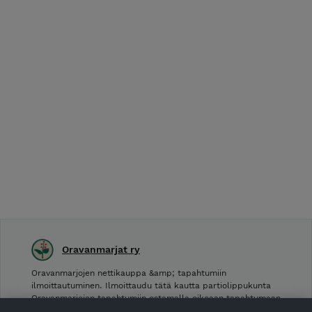
Oravanmarjat ry
Oravanmarjojen nettikauppa &amp; tapahtumiin
ilmoittautuminen. Ilmoittaudu tätä kautta partiolippukunta
Oravanmarjojen tapahtumiin ostamalla oikeaan tapahtumaan
viittaava tuote alta. 1 tuote/osallistuja.