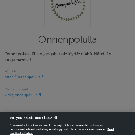
Onnenpolulla
Onnenpolulla Kirsin joogakurssit löydät täältä. Nähdään
joogamatolla!
Website
https://onnenpolulla.fi
Contact email
kirsi@onnenpolulla.fi
Do you want cookies? 🍪
Choose which cookies you want to accept. Optional cookies let us show you
personalised ads and marketing — making your Holvi experience even sweeter.
Read
our Cookie Policy.
CREATE
YOUR OWN HOLVI ONLINE STORE IN MINUTES.