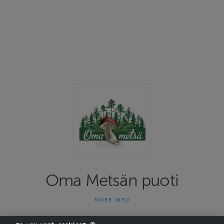
Oma Metsän puoti
MORE INFO
Suomen monipuolisin lunnontuotekauppa! Puhtaat yrtit ja sienet
on asiantuntemuksella kerättyjä ja huolellisesti kuivattuja. Kaikki