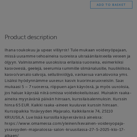
Product description
Ihana toukokuu ja upeat villiyrtit! Tule mukaan voidetyöpajaan,
missä uutamme tehoaineita tuoreista ultraäänilaitteella veteen ja
öljyyn. Valmistamme uutoksista erilaisia tuotteita, esimerkiksi
kasvovesiä, geelejä, seerumia tummille silmänalusille, huulikiiltoa,
kasvo/vartalo salvoja, selluliittiöljyä, vatkattua vartalovoita yms.
Lisäksi hyödynnämme uutetut kasvit kuorintatuotteisiin. Saat
mukaasi 5 – 7 tuotetta, riippuen ajan käytöstä, ja myös uutoksia,
jos haluat käyttää niitä omissa voidekokeiluissasi. Muitakin raaka-
aineita myytävänä päivän hintaan, kurssilaisalennuksin. Kurssin
hinta 65 EUR. Kaikki raaka-aineet kuuluvat kurssin hintaan.
Kurssipaikka Ystävyyden Majatalo, Kalkkilantie 74, 25110
KRUUSILA. Lue lisää kurssilla käytettävistä aineista:
https://www.omametsa.com/yleinen/kevainen-voidetyopaja-
ystavyyden-majatalossa-salon-kruusilassa-27-5-2025-klo-17-
alkaen/