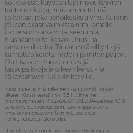
kotioloissa. Käydään läpi myös kasvien
tuntomerkkejä, keruumenetelmiä,
säilöntää, jokaisenoikeuksia yms. Kurssin
jälkeen osaat valmistaa mm. omalle
iholle sopivia salvoja, seerumia,
hiusnaamioita, kasvo-, hius- ja
vartalosuihkeita. Tiedät mitä villiyrttejä
kannattaa kerätä, milloin ja miten paljon.
Opit kasvien tuntomerkkejä,
kasvupaikkoja ja oikean keruu- ja
säilöntätavan kullekin kasville.
Kurssimateriaalin ja tallenteen saat postiisi kurssin
jälkeen. Kurssi kestää noin 3,5 h. Viimeinen
ilmoittautumisaika 4.5.2026. OPISKELIJA-alennus 40 %.
Laita opiskelutodistus esim. kuvakaappauksena
info@omametsa.com. Saat paluupostissa
henkilökohtaisen alekoodin.
Huom! kysy alekoodi Limepopin verkkokauppaan,