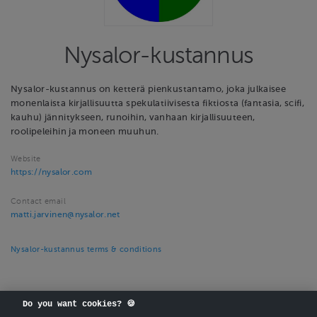
Nysalor-kustannus
Nysalor-kustannus on ketterä pienkustantamo, joka julkaisee
monenlaista kirjallisuutta spekulatiivisesta fiktiosta (fantasia, scifi,
kauhu) jännitykseen, runoihin, vanhaan kirjallisuuteen,
roolipeleihin ja moneen muuhun.
Website
https://nysalor.com
Contact email
matti.jarvinen@nysalor.net
Nysalor-kustannus terms & conditions
Do you want cookies? 🍪