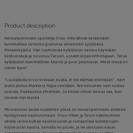
Product description
Kansanperinteen opiskelija Otso-Ville lähtee keräämään
kummallisia tarinoita gradunsa aineistoksi syrjäiseltä
Pimeenkylältä. Hän nauhoittaa kyläläisten kanssa käymiään
keskusteluja ja tutustuu Taruun, uuteen kirjastonhoitajaan. Tarua
kyläläisten kummallinen käytös ja jutut pelottavat. Mistä niissä on
oikein kyse?
”Luukalliolla ei voi koskaan kualla, ei ole elämää ensinkään”, näin
lauloi joskus Marketta hiljaa vintillään. Sen kiroukset vain tuskaa
tuattaa, huakauksia yhtenään. Ja kissan silmät loistaa saa, kun
nousee myrskysää.
Mustarastas laulaa kuoleman yössä on kansanperinteen aineksia
hyödyntävä kauhuromaani. Otso-Villen ja Tarun näkökulmien
ohella tarina kulkee nauhoitusten ja romaanissa kohdattujen
kirjoitusten kautta. Sanoilla on juuret, ja ne ulottuvat kauas