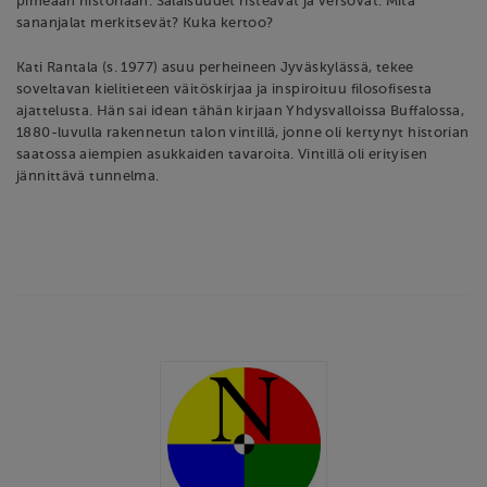
pimeään historiaan. Salaisuudet risteävät ja versovat. Mitä
sananjalat merkitsevät? Kuka kertoo?
Kati Rantala (s. 1977) asuu perheineen Jyväskylässä, tekee
soveltavan kielitieteen väitöskirjaa ja inspiroituu filosofisesta
ajattelusta. Hän sai idean tähän kirjaan Yhdysvalloissa Buffalossa,
1880-luvulla rakennetun talon vintillä, jonne oli kertynyt historian
saatossa aiempien asukkaiden tavaroita. Vintillä oli erityisen
jännittävä tunnelma.