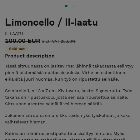
Limoncello / II-laatu
II-LAATU
100.00 EUR
Incl. VAT 25.50%
Sold out
Product description
Tässä sitruunassa on lasitevirhe: lähinnä takaosassa esiintyy
pieniä pistemäisiä epätasaisuuksia. Virhe on esteettinen,
eikä sitä juuri huomaa, kun työ on ripustettu seinälle.
Seinäreliefi, n.13 x 7 cm. Kivitavara, lasite. Signeerattu. Työn
takana on ripustuskolo, josta sen saa ripustettua seinälle.
Sitruunan asentoa seinällä voi hieman säätää.
Jokainen sitruuna on uniikki: töiden yksityiskohdat ja koko
vaihtelevat hieman.
Kotimaan toimitus postipakettina sisältyy hintaan. Myös