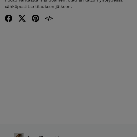
nouto Vantaalta mahdollinen, olethan tällöin yhteydessä
sähköpostitse tilauksen jälkeen.