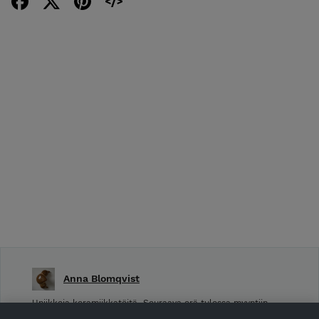
Anna Blomqvist
Uniikkeja keramiikkatöitä. Seuraava erä tulossa myyntiin
perjantaina 31.7.2026 klo 10. Instagram: by.anna.b