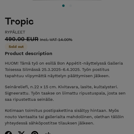
Tropic
RYPÄLEET
490.00 EUR
Incl. VAT 14.00%
Sold out
Product description
HUOM! Tämä työ on esillä Bon Appétit-näyttelyssä Galleria
Toisessa Silmässä 25.3.2025-6.4.2025. Työn postitus
tapahtuu viipymättä näyttelyn päättymisen jälkeen.
Seinäreliefi, n.22 x 15 cm. Kivitavara, lasite, kultalysteri.
Signeerattu. Työn taakse on liimattu ripustuspala, josta sen
saa ripustettua seinälle.
Kotimaan toimitus postipakettina sisältyy hintaan. Myös
nouto Vantaalta tai gallerialta mahdollinen, olethan tällöin
yhteydessä sähköpostitse tilauksen jälkeen.