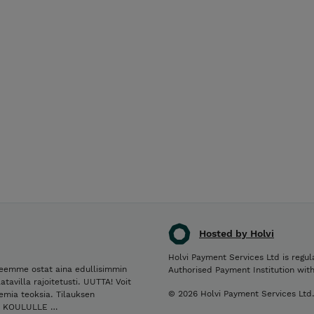
Hosted by Holvi
Holvi Payment Services Ltd is regul
teemme ostat aina edullisimmin
Authorised Payment Institution wit
avilla rajoitetusti. UUTTA! Voit
© 2026 Holvi Payment Services Ltd
emia teoksia. Tilauksen
SI KOULULLE …