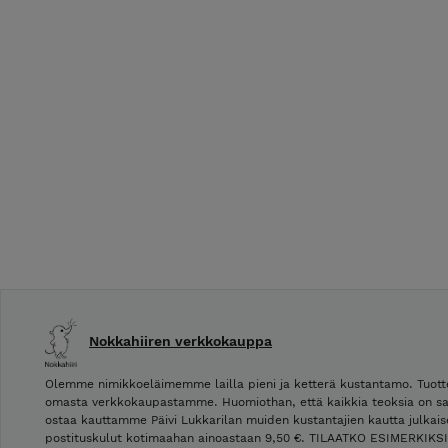
Nokkahiiren verkkokauppa
Olemme nimikkoeläimemme lailla pieni ja ketterä kustantamo. Tuot
omasta verkkokaupastamme. Huomiothan, että kaikkia teoksia on saat
ostaa kauttamme Päivi Lukkarilan muiden kustantajien kautta julkais
postituskulut kotimaahan ainoastaan 9,50 €. TILAATKO ESIMERKIK