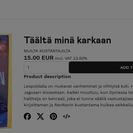
Täältä minä karkaan
MUILTA KUSTANTAJILTA
15.00 EUR
Incl. VAT 13.50%
Product description
Leopoldalla on mukavat vanhemmat ja viihtyisä koti. H
Jaguaari-kissastaan. Kaikki muuttuu, kun Dyniassa t
hallitsija on kenraali, joka ei tunne sääliä vastustaji
kirjoittaman ja RanRanin kustantama huikea seikkailu 