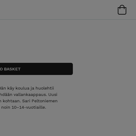
än käy koulua ja huolehtii
ehdään vallankaappaus. Uusi
aan kohtaan. Sari Peltoniemen
noin 10–14-vuotiaille.