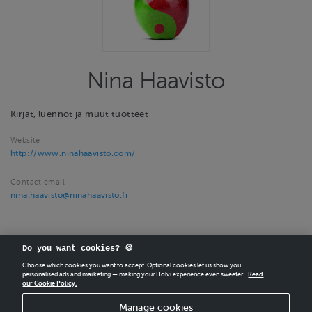
Nina Haavisto
Kirjat, luennot ja muut tuotteet
Website
http://www.ninahaavisto.com/
Contact email
nina.haavisto@ninahaavisto.fi
Do you want cookies? 🍪
Choose which cookies you want to accept. Optional cookies let us show you
personalised ads and marketing — making your Holvi experience even sweeter.
Read
our Cookie Policy.
CREATE
YOUR OWN HOLVI ONLINE STORE IN MINUTES.
Manage cookies