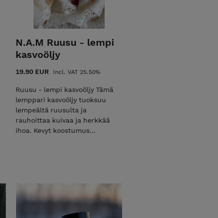
N.A.M Ruusu - lempi
kasvoöljy
19.90 EUR
Incl. VAT 25.50%
Ruusu - lempi kasvoöljy Tämä
lemppari kasvoöljy tuoksuu
lempeältä ruusulta ja
rauhoittaa kuivaa ja herkkää
ihoa. Kevyt koostumus
kosteuttaa ihon koko päiväksi
jättämättä ihoa rasvaisen
tuntuiseksi. Sisältää ihon
lehahduksia tasapainottavaa
ruusun terälehtiuutetta sekä
hoitavaa kamomillan eteeristä
öljyä. 50ml lasipullo kätevällä
pipetillä. INC: Helianthus