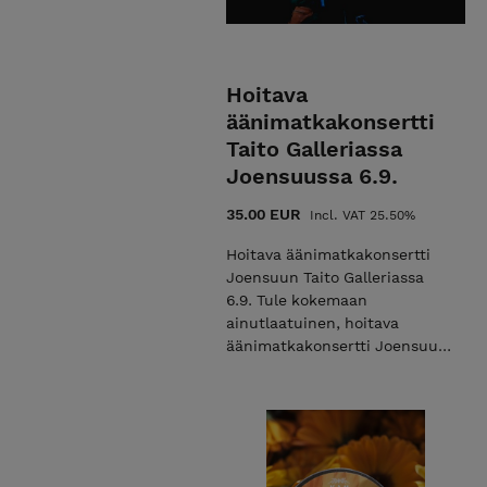
Hoitava
äänimatkakonsertti
Taito Galleriassa
Joensuussa 6.9.
35.00 EUR
Incl. VAT 25.50%
Hoitava äänimatkakonsertti
Joensuun Taito Galleriassa
6.9. Tule kokemaan
ainutlaatuinen, hoitava
äänimatkakonsertti Joensuun
sydämessä <3 \ Tämä
konsertti on maaginen, kaunis
ja syvästi hermostoa
rauhoittava kokonaisuus
Joensuun keskustassa
idyllisen Taito Gallerian