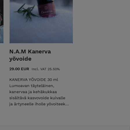
annuus seed oil, Camellia
oleifera, Simmondsia
chinensis, Rosa rugosa flower
petal, Tocopherol, Rosa
damascena oil, Lignum rosae
oil, Anthemis nobilis oil.
MUISTATHAN KLIKATA
POSTIMAKSUN TILAAMALLESI
N.A.M Kanerva
TUOTTEELLE. Löydät
postimaksun erillisenä kuvana
yövoide
ja painikkeena valikosta.
29.00 EUR
Incl. VAT 25.50%
Kiitos! Yli 60e ostoksista
ilmainen postitus sinulle.
KANERVA YÖVOIDE 30 ml
Lumoavan täyteläinen,
kanervaa ja kehäkukkaa
sisältävä kasvovoide kuivalle
ja ärtyneelle iholle yövoiteeksi.
Talvella voide sopii
käytettäväksi myös kuivan
ihon päivävoiteena. Kanerva
sisältää luonnon omaa