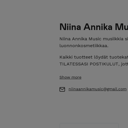
Niina Annika Mu
Niina Annika Music musiikkia s
luonnonkosmetiikkaa.
Kaikki tuotteet löydät tuote
TILATESSASI POSTIKULUT, jott
Show more
niinaannikamusic@gmail.com