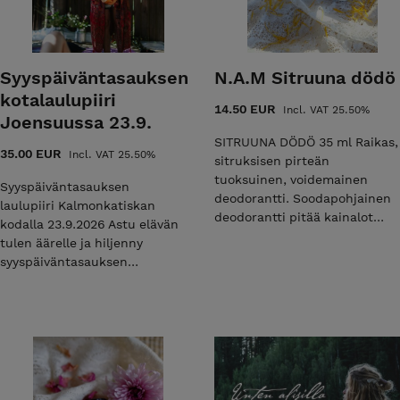
Syyspäiväntasauksen
N.A.M Sitruuna dödö
kotalaulupiiri
14.50 EUR
Incl. VAT 25.50%
Joensuussa 23.9.
SITRUUNA DÖDÖ 35 ml Raikas,
35.00 EUR
Incl. VAT 25.50%
sitruksisen pirteän
tuoksuinen, voidemainen
Syyspäiväntasauksen
deodorantti. Soodapohjainen
laulupiiri Kalmonkatiskan
deodorantti pitää kainalot
kodalla 23.9.2026 Astu elävän
raikkaina yhdessä ihoa
tulen äärelle ja hiljenny
rauhoittavan shea- ja aloevoin
syyspäiväntasauksen
sekä mehiläisvahan kanssa.
pyhyyteen. Tule mukaan
Käyttöohje: Levitä puhtaalle ja
juurevaan ja hoitavaan
kuivalle kainalon iholle. Anna
runolaulupiiriin Joensuun
kuivahtaa ennen
Kalmonkatiskan kodalle!
pukeutumista. Kirkas,
Syyspäiväntasauksen aikaan
kierrätettävä lasipurkki 40ml
luonto kääntyy kohti talvea ja
INC: MARANTA ARUNDINACEA
kutsuu meitäkin