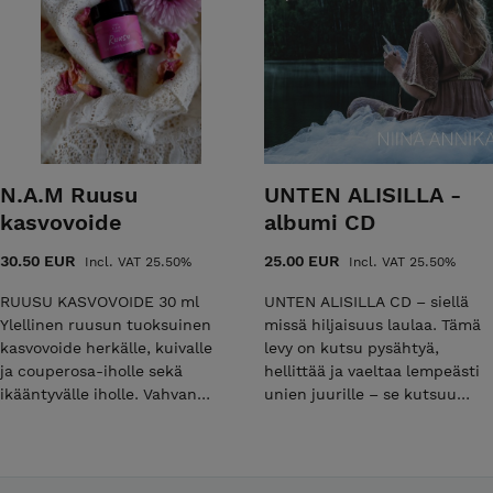
(arrowjuurijauhe), SODIUM
rauhoittumaan. Haluan
BICARBONATE (ruokasooda),
kutsua sinut mukaan
COCOS NUCIFERA
hämärtyvän syysillan
(kookosöljy),
maagiseen tunnelmaan, jossa
BUTYROSPERMUM PARKII
yhdistämme äänemme elävän
BUTTER (sheavoi), CERA ALBA
tulen loimussa.
(mehiläisvaha), HELIANTHUS
Runolaulupiirissä: ·
ANNUUS SEED OIL
Laulamme
N.A.M Ruusu
(auringonkukkaöljy), ALOE
UNTEN ALISILLA -
yhdessä muinaissuomalaista
BARBADENSIS IN COCOS
kasvovoide
albumi CD
runolauluperinnettä ja
NUCIFERA (aloevoi), CITRUS
vanhoja runosävelmiä. ·
LIMON PEEL OIL (sitruuna
30.50 EUR
25.00 EUR
Incl. VAT 25.50%
Incl. VAT 25.50%
Syvennymme suomen kansan
eteerinen öljy), ANTHEMIS
vanhaan runouteen, joka
RUUSU KASVOVOIDE 30 ml
UNTEN ALISILLA CD – siellä
NOBILIS FLOWER OIL
kantaa sukupolvien viisautta.
Ylellinen ruusun tuoksuinen
missä hiljaisuus laulaa. Tämä
(kamomilla eteerinen öljy),
· Laskeudumme
kasvovoide herkälle, kuivalle
levy on kutsu pysähtyä,
CANANGA ODORATA FLOWER
juurevaan tilaan syvän
ja couperosa-iholle sekä
hellittää ja vaeltaa lempeästi
OIL (ylang ylang eteerinen öljy)
ääniterapeuttisen
ikääntyvälle iholle. Vahvan
unien juurille – se kutsuu
*Organic Ingredients
kielirummun sekä
anti-age vaikutuksen omaava
sinut palaamaan itseesi.
^Citronellol, eugenol, geraniol
kehärummun lempeässä
kylmäpuristettu tyrniöljy
Unten alisilla on yhtä aikaa
^Naturally occuring in
värähtelyssä. Aika ja paikka:
antaa voiteeseen lämpimän
taidetta, terapiaa ja
essential oil
· Aika: keskiviikko
sävyn, joka luo upean heleän
hiljaisuuden tutkimista. Anna