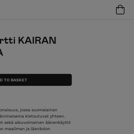
ertti KAIRAN
A
okonaisuus, jossa suomalainen
äänimaisema kietoutuvat yhteen.
met sekä alkuvoimainen äänenkäyttö
an maailman ja läsnäolon