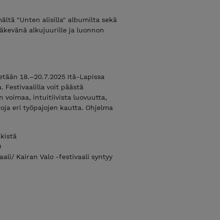
ltä "Unten alisilla" albumilta sekä
väkevänä alkujuurille ja luonnon
etään 18.–20.7.2025 Itä-Lapissa
 Festivaalilla voit päästä
voimaa, intuitiivista luovuutta,
oja eri työpajojen kautta. Ohjelma
nkistä
0
li/ Kairan Valo -festivaali syntyy