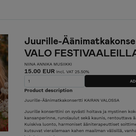
Juurille-Äänimatkakons
VALO FESTIVAALEILL
NIINA ANNIKA MUSIIKKI
15.00 EUR
Incl. VAT 25.50%
Product description
Juurille-Äänimatkakonsertti KAIRAN VALOSSA
Juurille konserttini on syvästi hoitava ja mystinen k
kansanperinne, runolaulut sekä kaunis, rentouttava 
Kuiskiva luonto, harmoniset ääniterapeuttiset soitti
kutsuvat vierailemaan kahen maailman välisillä, vanh