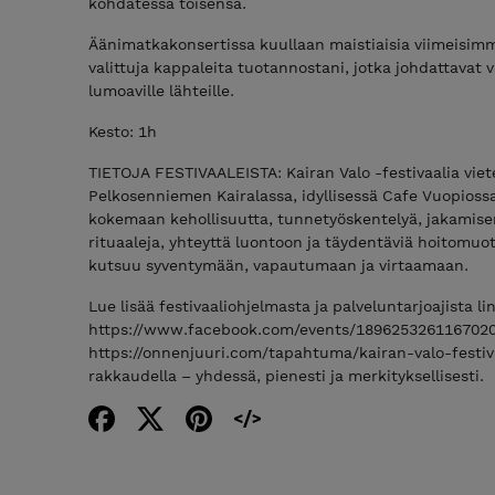
kohdatessa toisensa.
Äänimatkakonsertissa kuullaan maistiaisia viimeisimmä
valittuja kappaleita tuotannostani, jotka johdattavat 
lumoaville lähteille.
Kesto: 1h
TIETOJA FESTIVAALEISTA: Kairan Valo -festivaalia viet
Pelkosenniemen Kairalassa, idyllisessä Cafe Vuopiossa.
kokemaan kehollisuutta, tunnetyöskentelyä, jakamisen 
rituaaleja, yhteyttä luontoon ja täydentäviä hoitomuot
kutsuu syventymään, vapautumaan ja virtaamaan.
Lue lisää festivaaliohjelmasta ja palveluntarjoajista li
https://www.facebook.com/events/189625326116702
https://onnenjuuri.com/tapahtuma/kairan-valo-festivaa
rakkaudella – yhdessä, pienesti ja merkityksellisesti.