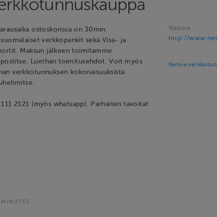
verkkotunnuskauppa
Website
rausaika ostoskorissa on 30min.
http://www.netv
suomalaiset verkkopankit sekä Visa- ja
kortit. Maksun jälkeen toimitamme
öpostitse. Luethan toimitusehdot. Voit myös
Netvia verkkotun
an verkkotunnuksen kokonaisuuksista
uhelimitse.
111 2121 (myös whatsapp). Parhaiten tavoitat
 MINUTES.