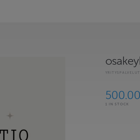
osakey
YRITYSPALVELU
500.0
1 IN STOCK