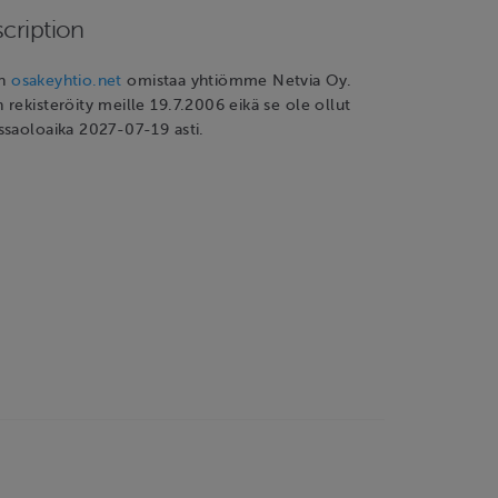
cription
en
osakeyhtio.net
omistaa yhtiömme Netvia Oy.
rekisteröity meille 19.7.2006 eikä se ole ollut
ssaoloaika 2027-07-19 asti.