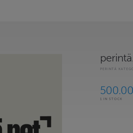
perintä
PERINTÄ KATEG
500.0
1 IN STOCK