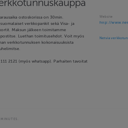
verkkotunnuskauppa
Website
rausaika ostoskorissa on 30min.
http://www.netv
suomalaiset verkkopankit sekä Visa- ja
kortit. Maksun jälkeen toimitamme
öpostitse. Luethan toimitusehdot. Voit myös
Netvia verkkotun
an verkkotunnuksen kokonaisuuksista
uhelimitse.
111 2121 (myös whatsapp). Parhaiten tavoitat
 MINUTES.