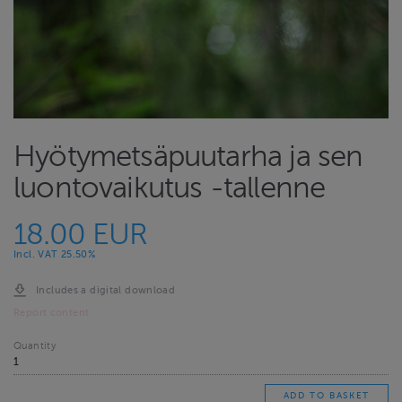
Hyötymetsäpuutarha ja sen
luontovaikutus -tallenne
18.00 EUR
Incl. VAT 25.50%
Includes a digital download
Report content
Quantity