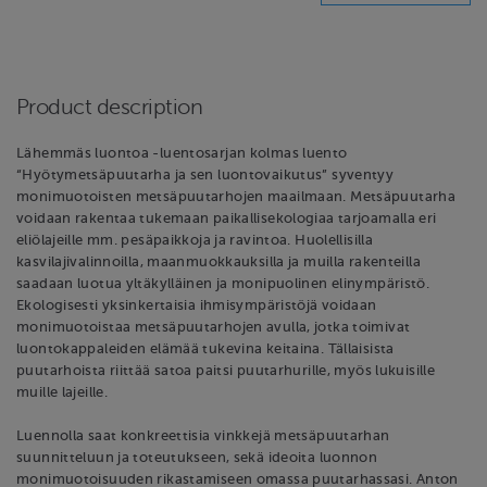
Product description
Lähemmäs luontoa -luentosarjan kolmas luento
“Hyötymetsäpuutarha ja sen luontovaikutus” syventyy
monimuotoisten metsäpuutarhojen maailmaan. Metsäpuutarha
voidaan rakentaa tukemaan paikallisekologiaa tarjoamalla eri
eliölajeille mm. pesäpaikkoja ja ravintoa. Huolellisilla
kasvilajivalinnoilla, maanmuokkauksilla ja muilla rakenteilla
saadaan luotua yltäkylläinen ja monipuolinen elinympäristö.
Ekologisesti yksinkertaisia ihmisympäristöjä voidaan
monimuotoistaa metsäpuutarhojen avulla, jotka toimivat
luontokappaleiden elämää tukevina keitaina. Tällaisista
puutarhoista riittää satoa paitsi puutarhurille, myös lukuisille
muille lajeille.
Luennolla saat konkreettisia vinkkejä metsäpuutarhan
suunnitteluun ja toteutukseen, sekä ideoita luonnon
monimuotoisuuden rikastamiseen omassa puutarhassasi. Anton