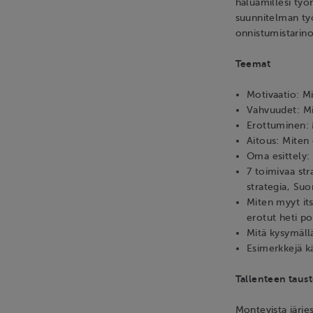
haluamillesi työn
suunnitelman ty
onnistumistarino
Teemat
Motivaatio: Mi
Vahvuudet: Mi
Erottuminen: 
Aitous: Miten 
Oma esittely: 
7 toimivaa st
strategia, Su
Miten myyt its
erotut heti pos
Mitä kysymällä
Esimerkkejä kä
Tallenteen taust
Montevista järje