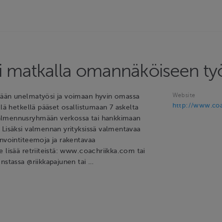
i matkalla omannäköiseen t
Website
mään unelmatyösi ja voimaan hyvin omassa
http://www.coa
llä hetkellä pääset osallistumaan 7 askelta
lmennusryhmään verkossa tai hankkimaan
 Lisäksi valmennan yrityksissä valmentavaa
invointiteemoja ja rakentavaa
 lisää retriiteistä: www.coachriikka.com tai
nstassa @riikkapajunen tai …