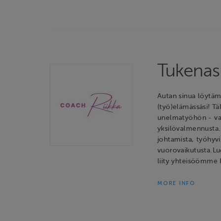
Tukenas
Autan sinua löytä
(työ)elämässäsi! Tä
unelmatyöhön - va
yksilövalmennusta.
johtamista, työhyv
vuorovaikutusta.Lue
liity yhteisöömme I
MORE INFO