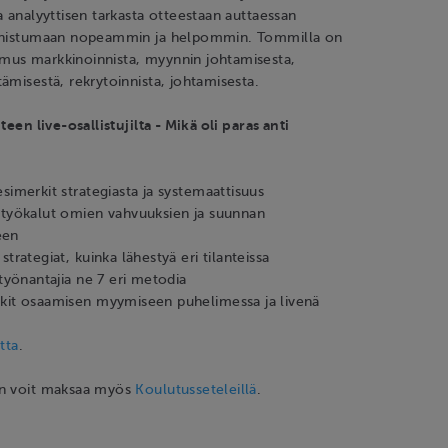
a analyyttisen tarkasta otteestaan auttaessan
onnistumaan nopeammin ja helpommin. Tommilla on
us markkinoinnista, myynnin johtamisesta,
ämisestä, rekrytoinnista, johtamisesta.
teen live-osallistujilta - Mikä oli paras anti
simerkit strategiasta ja systemaattisuus
 työkalut omien vahvuuksien ja suunnan
een
strategiat, kuinka lähestyä eri tilanteissa
 työnantajia ne 7 eri metodia
kit osaamisen myymiseen puhelimessa ja livenä
tta
.
en voit maksaa myös
Koulutusseteleillä
.