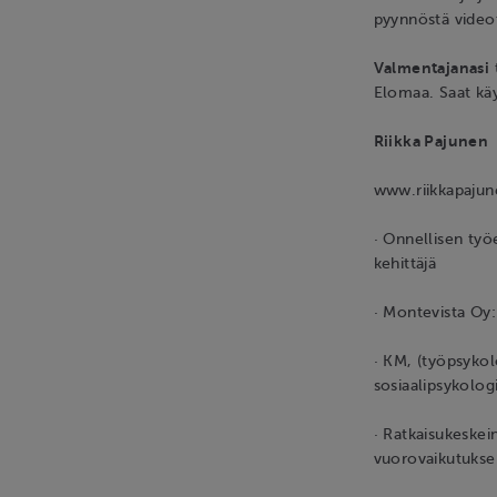
pyynnöstä video
Valmentajanasi
Elomaa. Saat käy
Riikka Pajunen
www.riikkapajune
· Onnellisen työ
kehittäjä
· Montevista Oy
· KM, (työpsykol
sosiaalipsykolog
· Ratkaisukeskei
vuorovaikutukse