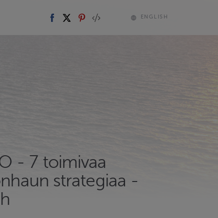
ENGLISH
 - 7 toimivaa
önhaun strategiaa -
3h