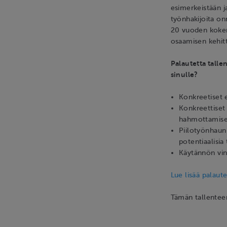
esimerkeistään j
työnhakijoita 
20 vuoden kokem
osaamisen kehitt
Palautetta tallen
sinulle?
Konkreetiset e
Konkreettiset
hahmottamis
Piilotyönhaun 
potentiaalisia
Käytännön vin
Lue lisää palaute
Tämän tallente