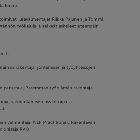
tallenne.
toimivat, uravalmentajat Riikka Pajunen ja Tommi
tännön työkaluja ja selkeät askeleet eteenpäin.
n.fi
elämän rakentaja, johtamisen ja työyhteisöjen
:n perustaja, Paremman työelämän rakentaja
ogia, valmentamisen psykologia ja
ia)
nen valmentaja, NLP Practitioner, Rakentavan
n ohjaaja RVO