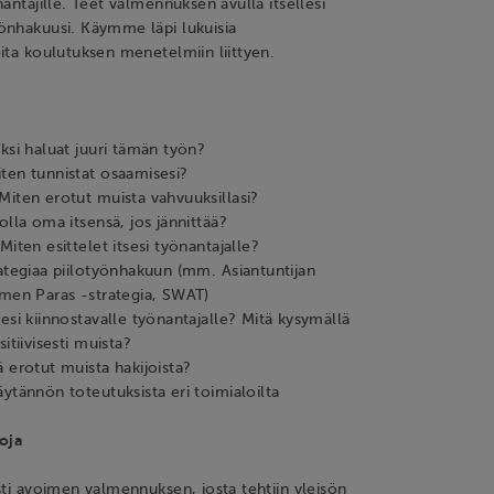
antajille. Teet valmennuksen avulla itsellesi
önhakuusi. Käymme läpi lukuisia
ita koulutuksen menetelmiin liittyen.
ksi haluat juuri tämän työn?
ten tunnistat osaamisesi?
Miten erotut muista vahvuuksillasi?
olla oma itsensä, jos jännittää?
Miten esittelet itsesi työnantajalle?
rategiaa piilotyönhakuun (mm. Asiantuntijan
omen Paras -strategia, SWAT)
esi kiinnostavalle työnantajalle? Mitä kysymällä
itiivisesti muista?
 erotut muista hakijoista?
ytännön toteutuksista eri toimialoilta
oja
sti avoimen valmennuksen, josta tehtiin yleisön