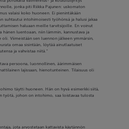
lä porukalla valmennus- ja koulutusyritys
nolle, jonka piti Riikka Pajunen: uskomaton
mus valaisi koko huoneen. Ei pienintäkään
än suhtautui intohimoisesti työhönsä ja halusi jakaa
uttamisen haluaan meille tarvitsijoille. En voinut
ta hänen luentoaan, niin lämmin, kannustava ja
 oli. Viimeistään sen luennon jälkeen ymmärsin,
eurata omaa sisintään, löytää ainutlaatuiset
tensa ja vahvistaa niitä."
oittava persoona, luonnollinen, äärimmäisen
ttilainen lajissaan, hienotunteinen. Tilaisuus oli
intohimo täytti huoneen. Hän on hyvä esimerkki siitä,
 työtä, johon on intohimo, saa loistavaa tulosta
taja, jota arvostetaan kattavista käytännön