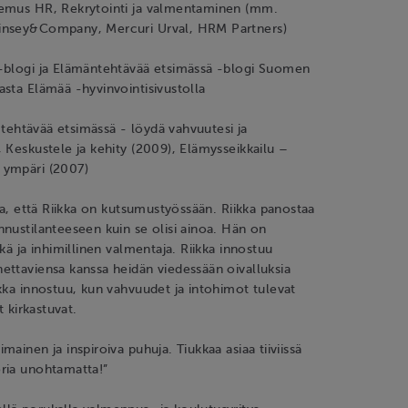
emus HR, Rekrytointi ja valmentaminen (mm.
insey&Company, Mercuri Urval, HRM Partners)
-blogi ja Elämäntehtävää etsimässä -blogi Suomen
sta Elämää -hyvinvointisivustolla
a tehtävää etsimässä - löydä vahvuutesi ja
 Keskustele ja kehity (2009), Elämysseikkailu –
 ympäri (2007)
tia, että Riikka on kutsumustyössään. Riikka panostaa
nustilanteeseen kuin se olisi ainoa. Hän on
kä ja inhimillinen valmentaja. Riikka innostuu
ttaviensa kanssa heidän viedessään oivalluksia
kka innostuu, kun vahvuudet ja intohimot tulevat
t kirkastuvat.
ainen ja inspiroiva puhuja. Tiukkaa asiaa tiiviissä
ria unohtamatta!”