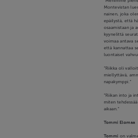
"Menimme pienel
Montevistan luen
nainen, joka ole
epäilystä, että h
osaamistaan ja a
kyynelittä seura
voimaa antava se
että kannattaa s
luontaiset vahvuu
”Riikka oli vall
miellyttävä, amma
napakymppi.”
”Riikan into ja 
miten tehdessään
aikaan.”
Tommi Elomaa
Tommi
on valmen