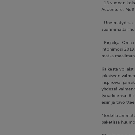
· 15 vuoden kok
Accenture, McK
· Unelmatyössä 
suurimmalla Hida
· Kirjailija: Oma
intohimosi 2019,
matka maailman
Kaikesta voi ais
jokaiseen valmen
inspiroiva, jämäk
yhdessä valmenne
työarkeensa. Rii
esiin ja tavoittee
”Todella ammattim
paketissa huumo