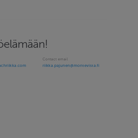
yöelämään!
Contact email
chriikka.com
riikka.pajunen@montevista.fi