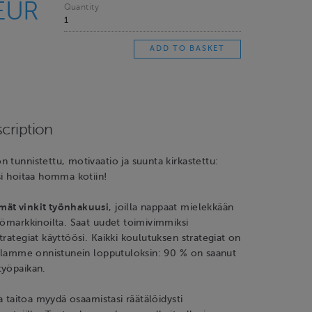
EUR
Quantity
cription
 tunnistettu, motivaatio ja suunta kirkastettu:
si hoitaa homma kotiin!
mät vinkit työnhakuusi
, joilla nappaat mielekkään
yömarkkinoilta. Saat uudet toimivimmiksi
trategiat käyttöösi. Kaikki koulutuksen strategiat on
illamme onnistunein lopputuloksin: 90 % on saanut
työpaikan.
ja taitoa myydä osaamistasi räätälöidysti