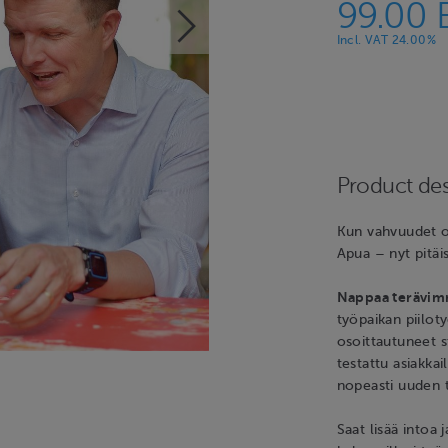
99.00 
Incl. VAT 24.00%
Product des
Kun vahvuudet on
Apua – nyt pitäi
Nappaa terävim
työpaikan piilot
osoittautuneet s
testattu asiakka
nopeasti uuden 
Saat lisää intoa 