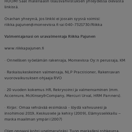
HUOM! Saat materiaalin tilausvahvistuksen yhteydessä olevasta
linkistä.
Otathan yhteyttä, jos linkki ei jostain syystä toimisi:
riikka.pajunen@montevista.fi tai 040-7321730/Riikka
Valmentajanasi on uravalmentaja Riikka Pajunen
www.riikkapajunen.fi
· Onnellisen työelämän rakentaja, Montevista Oy:n perustaja, KM
· Ratkaisukeskeinen valmentaja, NLP Practitioner, Rakentavan
vuorovaikutuksen ohjaaja RVO
· 20 vuoden kokemus HR, Rekrytointi ja valmentaminen (mm.
Accenture, McKinsey&Company, Mercuri Urval, HRM Partners).
· Kirjat: Omaa tehtävää etsimässä - löydä vahvuutesi ja
intohimosi 2019, Keskustele ja kehity (2009), Elämysseikkailu –
matka maailman ympäri (2007)
Olen oppaasi kohti unelmatyötäsi. Tuon matkallesi rohkeutta,