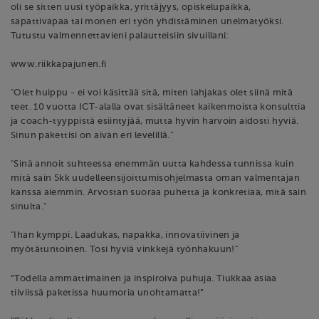
oli se sitten uusi työpaikka, yrittäjyys, opiskelupaikka,
sapattivapaa tai monen eri työn yhdistäminen unelmatyöksi.
Tutustu valmennettavieni palautteisiin sivuillani:
www.riikkapajunen.fi
"Olet huippu - ei voi käsittää sitä, miten lahjakas olet siinä mitä
teet. 10 vuotta ICT-alalla ovat sisältäneet kaikenmoista konsulttia
ja coach-tyyppistä esiintyjää, mutta hyvin harvoin aidosti hyviä.
Sinun pakettisi on aivan eri levelillä."
"Sinä annoit suhteessa enemmän uutta kahdessa tunnissa kuin
mitä sain 5kk uudelleensijoittumisohjelmasta oman valmentajan
kanssa aiemmin. Arvostan suoraa puhetta ja konkretiaa, mitä sain
sinulta."
"Ihan kymppi. Laadukas, napakka, innovatiivinen ja
myötätuntoinen. Tosi hyviä vinkkejä työnhakuun!"
”Todella ammattimainen ja inspiroiva puhuja. Tiukkaa asiaa
tiiviissä paketissa huumoria unohtamatta!”