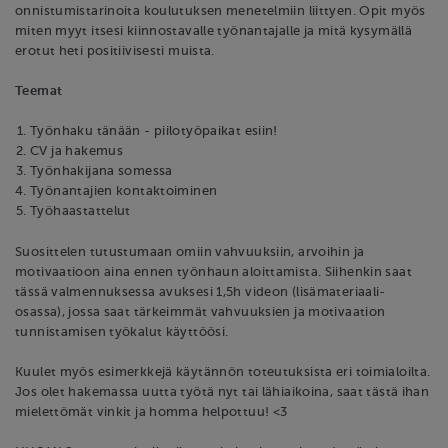
onnistumistarinoita koulutuksen menetelmiin liittyen. Opit myös
miten myyt itsesi kiinnostavalle työnantajalle ja mitä kysymällä
erotut heti positiivisesti muista.
Teemat
Työnhaku tänään - piilotyöpaikat esiin!
CV ja hakemus
Työnhakijana somessa
Työnantajien kontaktoiminen
Työhaastattelut
Suosittelen tutustumaan omiin vahvuuksiin, arvoihin ja
motivaatioon aina ennen työnhaun aloittamista. Siihenkin saat
tässä valmennuksessa avuksesi 1,5h videon (lisämateriaali-
osassa), jossa saat tärkeimmät vahvuuksien ja motivaation
tunnistamisen työkalut käyttöösi.
Kuulet myös esimerkkejä käytännön toteutuksista eri toimialoilta.
Jos olet hakemassa uutta työtä nyt tai lähiaikoina, saat tästä ihan
mielettömät vinkit ja homma helpottuu! <3