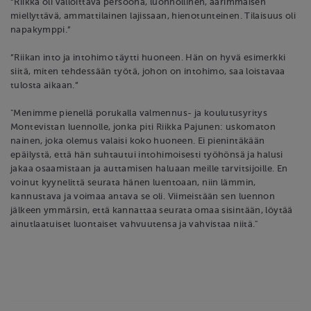
”Riikka oli valloittava persoona, luonnollinen, äärimmäisen
miellyttävä, ammattilainen lajissaan, hienotunteinen. Tilaisuus oli
napakymppi.”
”Riikan into ja intohimo täytti huoneen. Hän on hyvä esimerkki
siitä, miten tehdessään työtä, johon on intohimo, saa loistavaa
tulosta aikaan.”
"Menimme pienellä porukalla valmennus- ja koulutusyritys
Montevistan luennolle, jonka piti Riikka Pajunen: uskomaton
nainen, joka olemus valaisi koko huoneen. Ei pienintäkään
epäilystä, että hän suhtautui intohimoisesti työhönsä ja halusi
jakaa osaamistaan ja auttamisen haluaan meille tarvitsijoille. En
voinut kyynelittä seurata hänen luentoaan, niin lämmin,
kannustava ja voimaa antava se oli. Viimeistään sen luennon
jälkeen ymmärsin, että kannattaa seurata omaa sisintään, löytää
ainutlaatuiset luontaiset vahvuutensa ja vahvistaa niitä."