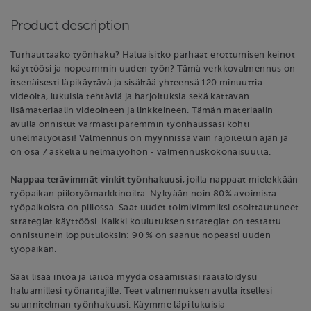
Product description
Turhauttaako työnhaku? Haluaisitko parhaat erottumisen keinot
käyttöösi ja nopeammin uuden työn? Tämä verkkovalmennus on
itsenäisesti läpikäytävä ja sisältää yhteensä 120 minuuttia
videoita, lukuisia tehtäviä ja harjoituksia sekä kattavan
lisämateriaalin videoineen ja linkkeineen. Tämän materiaalin
avulla onnistut varmasti paremmin työnhaussasi kohti
unelmatyötäsi! Valmennus on myynnissä vain rajoitetun ajan ja
on osa 7 askelta unelmatyöhön - valmennuskokonaisuutta.
Nappaa terävimmät vinkit työnhakuusi
, joilla nappaat mielekkään
työpaikan piilotyömarkkinoilta. Nykyään noin 80% avoimista
työpaikoista on piilossa. Saat uudet toimivimmiksi osoittautuneet
strategiat käyttöösi. Kaikki koulutuksen strategiat on testattu
onnistunein lopputuloksin: 90 % on saanut nopeasti uuden
työpaikan.
Saat lisää intoa ja taitoa myydä osaamistasi räätälöidysti
haluamillesi työnantajille. Teet valmennuksen avulla itsellesi
suunnitelman työnhakuusi. Käymme läpi lukuisia