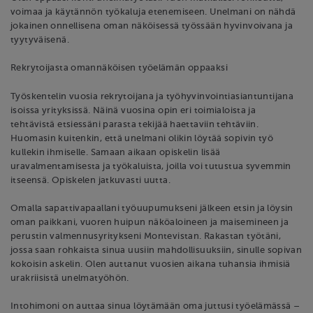
voimaa ja käytännön työkaluja etenemiseen. Unelmani on nähdä
jokainen onnellisena oman näköisessä työssään hyvinvoivana ja
tyytyväisenä.
Rekrytoijasta omannäköisen työelämän oppaaksi
Työskentelin vuosia rekrytoijana ja työhyvinvointiasiantuntijana
isoissa yrityksissä. Näinä vuosina opin eri toimialoista ja
tehtävistä etsiessäni parasta tekijää haettaviin tehtäviin.
Huomasin kuitenkin, että unelmani olikin löytää sopivin työ
kullekin ihmiselle. Samaan aikaan opiskelin lisää
uravalmentamisesta ja työkaluista, joilla voi tutustua syvemmin
itseensä. Opiskelen jatkuvasti uutta.
Omalla sapattivapaallani työuupumukseni jälkeen etsin ja löysin
oman paikkani, vuoren huipun näköaloineen ja maisemineen ja
perustin valmennusyritykseni Montevistan. Rakastan työtäni,
jossa saan rohkaista sinua uusiin mahdollisuuksiin, sinulle sopivan
kokoisin askelin. Olen auttanut vuosien aikana tuhansia ihmisiä
urakriisistä unelmatyöhön.
Intohimoni on auttaa sinua löytämään oma juttusi työelämässä –