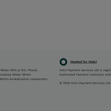
Hosted by Holvi
ster Mint ja SOL Pesula
Holvi Payment Services Ltd is regul
 maksaa Mister Mintin
Authorised Payment Institution wit
 Mintin kenkähuollon vastaanotto-
© 2026 Holvi Payment Services Ltd