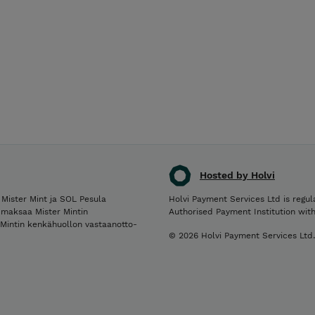
Hosted by Holvi
ster Mint ja SOL Pesula
Holvi Payment Services Ltd is regul
 maksaa Mister Mintin
Authorised Payment Institution wit
 Mintin kenkähuollon vastaanotto-
© 2026 Holvi Payment Services Ltd