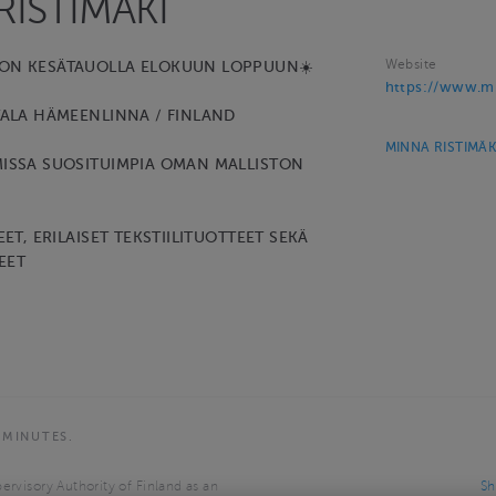
RISTIMÄKI
Website
 ON KESÄTAUOLLA ELOKUUN LOPPUUN☀️
https://www.min
TALA HÄMEENLINNA / FINLAND
MINNA RISTIMÄKI
ISSA SUOSITUIMPIA OMAN MALLISTON
EET, ERILAISET TEKSTIILITUOTTEET SEKÄ
EET
 MINUTES.
ervisory Authority of Finland as an
Sh