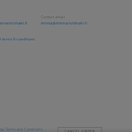
Contact email
naristimaki.fi
minna@minnaristimaki.fi
 terms & conditions
op Terms and Conditions
CANCEL ORDER