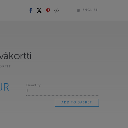
ENGLISH
väkortti
ORTIT
UR
Quantity