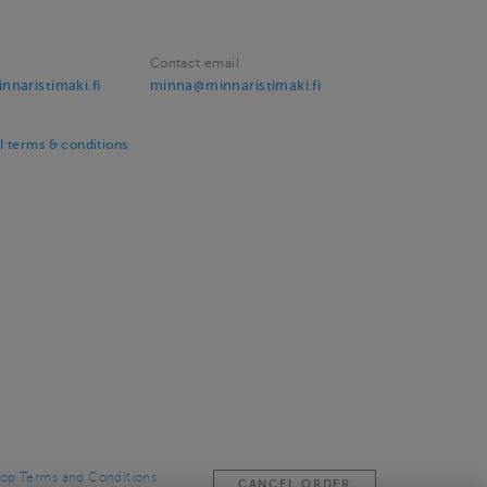
Contact email
naristimaki.fi
minna@minnaristimaki.fi
 terms & conditions
op Terms and Conditions
CANCEL ORDER