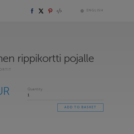
ENGLISH
nen rippikortti pojalle
ORTIT
UR
Quantity