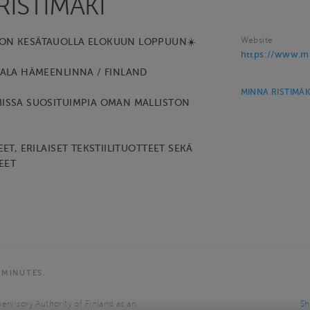
RISTIMÄKI
Website
 ON KESÄTAUOLLA ELOKUUN LOPPUUN☀️
https://www.min
TALA HÄMEENLINNA / FINLAND
MINNA RISTIMÄKI
ISSA SUOSITUIMPIA OMAN MALLISTON
EET, ERILAISET TEKSTIILITUOTTEET SEKÄ
EET
 MINUTES.
ervisory Authority of Finland as an
Sh