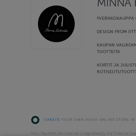
MINNA 
‼️VERKKOKAUPPA
DESIGN FROM IIT
KAUPAN VALIKOIM
TUOTTEITA
KORTIT JA JULIST
KOTISEUTUTUOTT
CREATE
YOUR OWN HOLVI ONLINE STORE IN
Holvi Payment Services Ltd is regulated by the Financial Sup