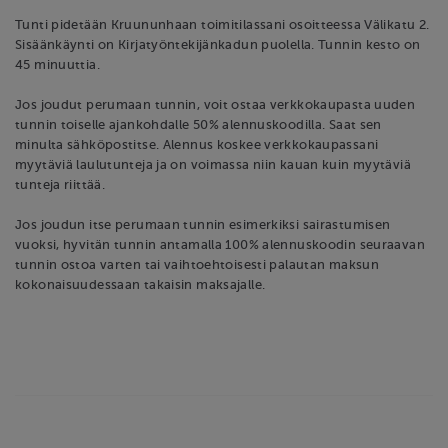
Tunti pidetään Kruununhaan toimitilassani osoitteessa Välikatu 2.
Sisäänkäynti on Kirjatyöntekijänkadun puolella. Tunnin kesto on
45 minuuttia.
Jos joudut perumaan tunnin, voit ostaa verkkokaupasta uuden
tunnin toiselle ajankohdalle 50% alennuskoodilla. Saat sen
minulta sähköpostitse. Alennus koskee verkkokaupassani
myytäviä laulutunteja ja on voimassa niin kauan kuin myytäviä
tunteja riittää.
Jos joudun itse perumaan tunnin esimerkiksi sairastumisen
vuoksi, hyvitän tunnin antamalla 100% alennuskoodin seuraavan
tunnin ostoa varten tai vaihtoehtoisesti palautan maksun
kokonaisuudessaan takaisin maksajalle.