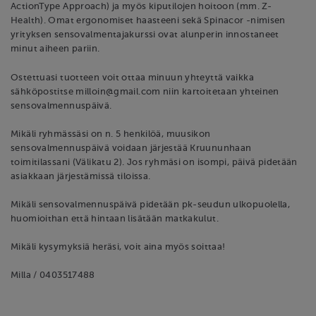
ActionType Approach) ja myös kiputilojen hoitoon (mm. Z-
Health). Omat ergonomiset haasteeni sekä Spinacor -nimisen
yrityksen sensovalmentajakurssi ovat alunperin innostaneet
minut aiheen pariin.
Ostettuasi tuotteen voit ottaa minuun yhteyttä vaikka
sähköpostitse milloin@gmail.com niin kartoitetaan yhteinen
sensovalmennuspäivä.
Mikäli ryhmässäsi on n. 5 henkilöä, muusikon
sensovalmennuspäivä voidaan järjestää Kruununhaan
toimitilassani (Välikatu 2). Jos ryhmäsi on isompi, päivä pidetään
asiakkaan järjestämissä tiloissa.
Mikäli sensovalmennuspäivä pidetään pk-seudun ulkopuolella,
huomioithan että hintaan lisätään matkakulut.
Mikäli kysymyksiä heräsi, voit aina myös soittaa!
Milla / 0403517488