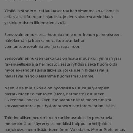
Yksilöllistä soitto- tai lauluasentoa kartoitamme kokeilemalla
erilaisia selkärangan linjauksia, joiden vakautta arvioidaan
yksinkertaisten liiketestien avulla.
Sensovalmennuksessa huomioimme mm. kehon painopisteen,
näkökentän ja kuinka ne vaikuttavat kehon
voimantuottovalmiuteen ja tasapainoon.
Sensovalmennuksen tarkoitus on lisätä muusikon ymmärrystä
rakenteellisesta ja hermostollisesta ryhdistä sekä huomioida
myös ei-tahdonalaisia liikkeitä, jotka usein hidastavat ja
haittaavat harjoitteluamme huomaamattamme.
Näen, että muusikoille on hyödyllistä tutustua ylempien
hierarkioiden toimintojen (aivot, hermosto) osuuteen
liikkeenhallinnassa. Olen itse saanut näistä menetelmistä
korvaamatonta apua fysioterapeuttisen intervention lisäksi.
Toiminnallisen neurotieteen tutkimustuloksiin perustuvia
menetelmiä on käytetty esimerkiksi huippu-urheilijoiden
harjoitusvasteen lisäämiseen (mm. Volodalen, Motor Preference,