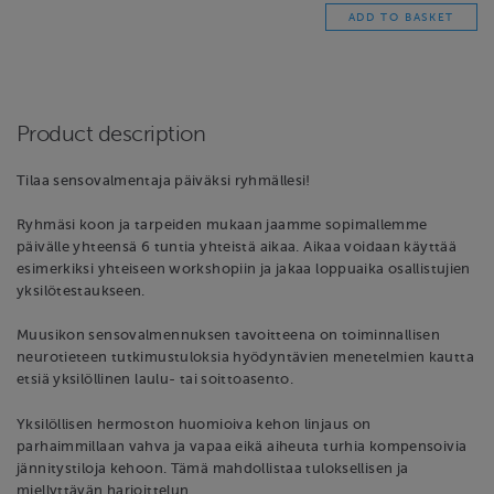
Product description
Tilaa sensovalmentaja päiväksi ryhmällesi!
Ryhmäsi koon ja tarpeiden mukaan jaamme sopimallemme
päivälle yhteensä 6 tuntia yhteistä aikaa. Aikaa voidaan käyttää
esimerkiksi yhteiseen workshopiin ja jakaa loppuaika osallistujien
yksilötestaukseen.
Muusikon sensovalmennuksen tavoitteena on toiminnallisen
neurotieteen tutkimustuloksia hyödyntävien menetelmien kautta
etsiä yksilöllinen laulu- tai soittoasento.
Yksilöllisen hermoston huomioiva kehon linjaus on
parhaimmillaan vahva ja vapaa eikä aiheuta turhia kompensoivia
jännitystiloja kehoon. Tämä mahdollistaa tuloksellisen ja
miellyttävän harjoittelun.