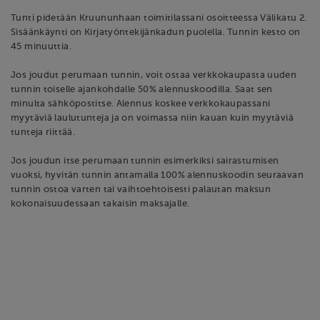
Tunti pidetään Kruununhaan toimitilassani osoitteessa Välikatu 2.
Sisäänkäynti on Kirjatyöntekijänkadun puolella. Tunnin kesto on
45 minuuttia.
Jos joudut perumaan tunnin, voit ostaa verkkokaupasta uuden
tunnin toiselle ajankohdalle 50% alennuskoodilla. Saat sen
minulta sähköpostitse. Alennus koskee verkkokaupassani
myytäviä laulutunteja ja on voimassa niin kauan kuin myytäviä
tunteja riittää.
Jos joudun itse perumaan tunnin esimerkiksi sairastumisen
vuoksi, hyvitän tunnin antamalla 100% alennuskoodin seuraavan
tunnin ostoa varten tai vaihtoehtoisesti palautan maksun
kokonaisuudessaan takaisin maksajalle.