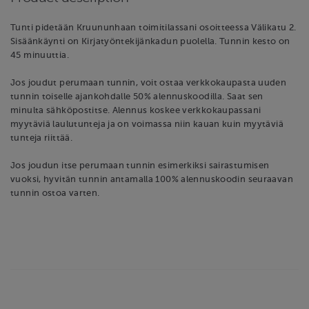
Tunti pidetään Kruununhaan toimitilassani osoitteessa Välikatu 2.
Sisäänkäynti on Kirjatyöntekijänkadun puolella. Tunnin kesto on
45 minuuttia.
Jos joudut perumaan tunnin, voit ostaa verkkokaupasta uuden
tunnin toiselle ajankohdalle 50% alennuskoodilla. Saat sen
minulta sähköpostitse. Alennus koskee verkkokaupassani
myytäviä laulutunteja ja on voimassa niin kauan kuin myytäviä
tunteja riittää.
Jos joudun itse perumaan tunnin esimerkiksi sairastumisen
vuoksi, hyvitän tunnin antamalla 100% alennuskoodin seuraavan
tunnin ostoa varten.