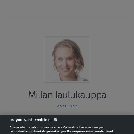
Millan laulukauppa
MORE INFO
Tervetuloa laulu- ja joogatunneilleni Kruununhakaan! Osoite on
Välikatu 2, sisäänkäynti Kirjatyöntekijänkadun puolelta.
Do you want cookies? 🍪
Verkkokaupassa myytävät laulutuntiajat ovat sitovia. Jos joudut
Choose which cookies you want to accept. Optional cookies let us show you
personalised ads and marketing — making your Holvi experience even sweeter.
Read
perumaan ostamasi laulutunnin, voit ostaa verkkokaupasta