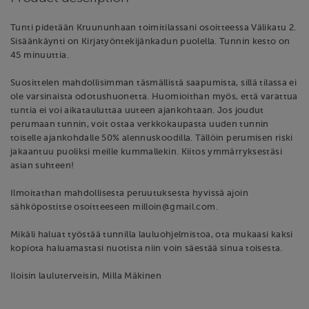
Tunti pidetään Kruununhaan toimitilassani osoitteessa Välikatu 2.
Sisäänkäynti on Kirjatyöntekijänkadun puolella. Tunnin kesto on
45 minuuttia.
Suosittelen mahdollisimman täsmällistä saapumista, sillä tilassa ei
ole varsinaista odotushuonetta. Huomioithan myös, että varattua
tuntia ei voi aikatauluttaa uuteen ajankohtaan. Jos joudut
perumaan tunnin, voit ostaa verkkokaupasta uuden tunnin
toiselle ajankohdalle 50% alennuskoodilla. Tällöin perumisen riski
jakaantuu puoliksi meille kummallekin. Kiitos ymmärryksestäsi
asian suhteen!
Ilmoitathan mahdollisesta peruutuksesta hyvissä ajoin
sähköpostitse osoitteeseen milloin@gmail.com.
Mikäli haluat työstää tunnilla lauluohjelmistoa, ota mukaasi kaksi
kopiota haluamastasi nuotista niin voin säestää sinua toisesta.
Iloisin lauluterveisin, Milla Mäkinen