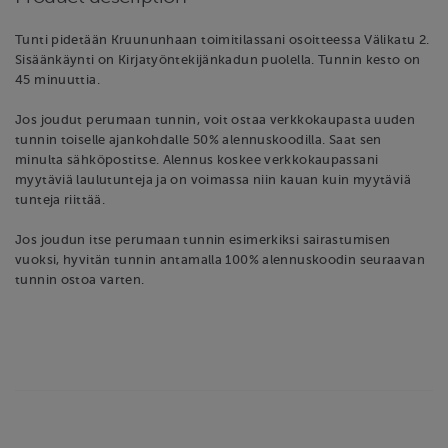
Tunti pidetään Kruununhaan toimitilassani osoitteessa Välikatu 2.
Sisäänkäynti on Kirjatyöntekijänkadun puolella. Tunnin kesto on
45 minuuttia.
Jos joudut perumaan tunnin, voit ostaa verkkokaupasta uuden
tunnin toiselle ajankohdalle 50% alennuskoodilla. Saat sen
minulta sähköpostitse. Alennus koskee verkkokaupassani
myytäviä laulutunteja ja on voimassa niin kauan kuin myytäviä
tunteja riittää.
Jos joudun itse perumaan tunnin esimerkiksi sairastumisen
vuoksi, hyvitän tunnin antamalla 100% alennuskoodin seuraavan
tunnin ostoa varten.