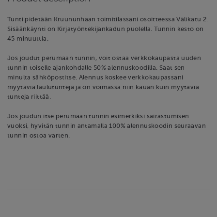
Tunti pidetään Kruununhaan toimitilassani osoitteessa Välikatu 2.
Sisäänkäynti on Kirjatyöntekijänkadun puolella. Tunnin kesto on
45 minuuttia.
Jos joudut perumaan tunnin, voit ostaa verkkokaupasta uuden
tunnin toiselle ajankohdalle 50% alennuskoodilla. Saat sen
minulta sähköpostitse. Alennus koskee verkkokaupassani
myytäviä laulutunteja ja on voimassa niin kauan kuin myytäviä
tunteja riittää.
Jos joudun itse perumaan tunnin esimerkiksi sairastumisen
vuoksi, hyvitän tunnin antamalla 100% alennuskoodin seuraavan
tunnin ostoa varten.