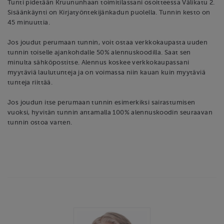
Tunti pidetään Kruununhaan toimitilassani osoitteessa Välikatu 2.
Sisäänkäynti on Kirjatyöntekijänkadun puolella. Tunnin kesto on
45 minuuttia.
Jos joudut perumaan tunnin, voit ostaa verkkokaupasta uuden
tunnin toiselle ajankohdalle 50% alennuskoodilla. Saat sen
minulta sähköpostitse. Alennus koskee verkkokaupassani
myytäviä laulutunteja ja on voimassa niin kauan kuin myytäviä
tunteja riittää.
Jos joudun itse perumaan tunnin esimerkiksi sairastumisen
vuoksi, hyvitän tunnin antamalla 100% alennuskoodin seuraavan
tunnin ostoa varten.