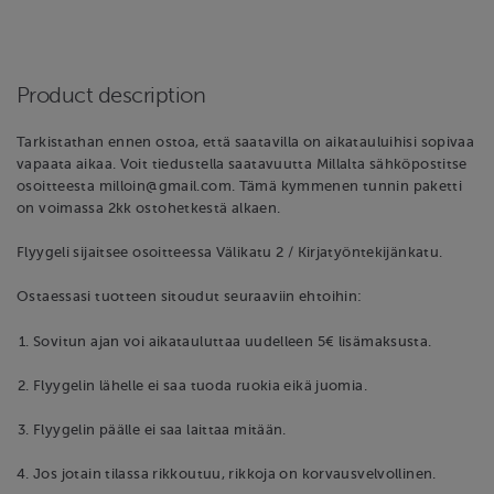
Product description
Tarkistathan ennen ostoa, että saatavilla on aikatauluihisi sopivaa
vapaata aikaa. Voit tiedustella saatavuutta Millalta sähköpostitse
osoitteesta milloin@gmail.com. Tämä kymmenen tunnin paketti
on voimassa 2kk ostohetkestä alkaen.
Flyygeli sijaitsee osoitteessa Välikatu 2 / Kirjatyöntekijänkatu.
Ostaessasi tuotteen sitoudut seuraaviin ehtoihin:
Sovitun ajan voi aikatauluttaa uudelleen 5€ lisämaksusta.
Flyygelin lähelle ei saa tuoda ruokia eikä juomia.
Flyygelin päälle ei saa laittaa mitään.
Jos jotain tilassa rikkoutuu, rikkoja on korvausvelvollinen.