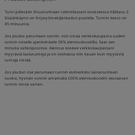
Tunti pidetään Kruununhaan toimitilassani osoitteessa Välikatu 2.
Sisäänkäynti on Kirjatyöntekijänkadun puolella. Tunnin kesto on
45 minuuttia.
Jos joudut perumaan tunnin, voit ostaa verkkokaupasta uuden
tunnin toiselle ajankohdalle 50% alennuskoodilla. Saat sen
minulta sähköpostitse. Alennus koskee verkkokaupassani
myytäviä laulutunteja ja on voimassa niin kauan kuin myytäviä
tunteja riittää.
Jos joudun itse perumaan tunnin esimerkiksi sairastumisen
vuoksi, hyvitän tunnin antamalla 100% alennuskoodin seuraavan
tunnin ostoa varten.