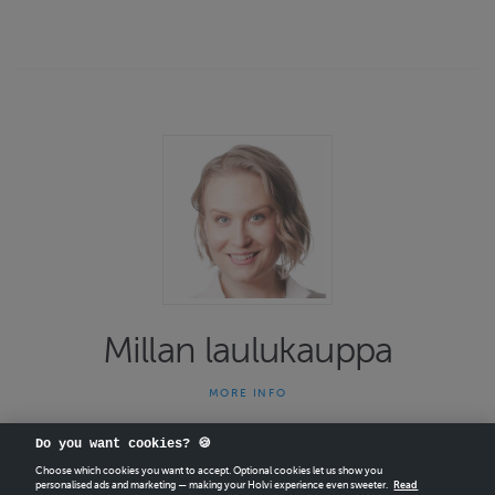
Millan laulukauppa
MORE INFO
Tervetuloa laulu- ja joogatunneilleni Kruununhakaan! Osoite on
Välikatu 2, sisäänkäynti Kirjatyöntekijänkadun puolelta.
Do you want cookies? 🍪
Verkkokaupassa myytävät laulutuntiajat ovat sitovia. Jos joudut
Choose which cookies you want to accept. Optional cookies let us show you
personalised ads and marketing — making your Holvi experience even sweeter.
Read
perumaan ostamasi laulutunnin, voit ostaa verkkokaupasta