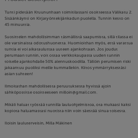
Tunti pidetään Kruununhaan toimitilassani osoitteessa Välikatu 2.
Sisäänkäynti on Kirjatyöntekijänkadun puolella. Tunnin kesto on
45 minuuttia.
Suosittelen mahdollisimman täsmällistä saapumista, sillä tilassa ei
ole varsinaista odotushuonetta. Huomioithan myös, että varattua
tuntia ei voi aikatauluttaa uuteen ajankohtaan. Jos joudut
perumaan tunnin, voit ostaa verkkokaupasta uuden tunnin
toiselle ajankohdalle 50% alennuskoodilla. Tällöin perumisen riski
jakaantuu puoliksi meille kummallekin. Kiitos ymmärryksestäsi
asian suhteen!
Ilmoitathan mahdollisesta peruutuksesta hyvissä ajoin
sähköpostitse osoitteeseen milloin@gmail.com.
Mikäli haluat työstää tunnilla lauluohjelmistoa, ota mukaasi kaksi
kopiota haluamastasi nuotista niin voin säestää sinua toisesta.
Iloisin lauluterveisin, Milla Mäkinen