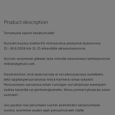
Product description
Tervetuloa laulun kesäkurssille!
Kurssiin kuuluu kolme 60-minuuttista yksityistä laulutuntia
15.-18.6.2026 klo 11-15 aikavälille aikataulutettuna.
Kurssin ostamisen jälkeen laita minulle aikatoiveesi sähköpostitse
milloin@gmail.com.
Huomioithan, että laulutunteja ei voi aikatauluttaa uudelleen,
eikä oppilasperuutuksissa niistä hyvitetä rahaa takaisin.
Peruutuksen sattuessa oman tuntiajan voi lahjoittaa eteenpäin
vaikka kaverille tai perheenjäsenelle. Kiitos ymmärryksestäsi asian
suhteen!
Jos joudun itse perumaan tunnin esimerkiksi sairastumisen
vuoksi, sovimme uuden ajan peruuntuneen tilalle.