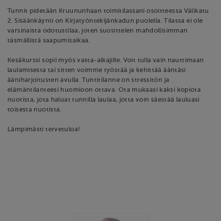
Tunnit pidetään Kruununhaan toimitilassani osoitteessa Välikatu
2. Sisäänkäynti on Kirjatyöntekijänkadun puolella. Tilassa ei ole
varsinaista odotustilaa, joten suosittelen mahdollisimman
täsmällistä saapumisaikaa.
Kesäkurssi sopii myös vasta-alkajille. Voit tulla vain nauttimaan
laulamisesta tai sitten voimme työstää ja kehittää ääntäsi
ääniharjoitusten avulla. Tuntitilanne on stressitön ja
elämäntilanteesi huomioon ottava. Ota mukaasi kaksi kopiota
nuotista, jota haluat tunnilla laulaa, jotta voin säestää lauluasi
toisesta nuotista.
Lämpimästi tervetuloa!