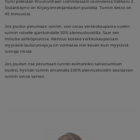
Tunti pidetään Kruununhaan toimitilassani osoitteessa Välikatu 2.
Sisäänkäynti on Kirjatyöntekijänkadun puolella. Tunnin kesto on
45 minuuttia.
Jos joudut perumaan tunnin, voit ostaa verkkokaupasta uuden
tunnin toiselle ajankohdalle 50% alennuskoodilla. Saat sen
minulta sähköpostitse. Alennus koskee verkkokaupassani
myytäviä laulutunteja ja on voimassa niin kauan kuin myytäviä
tunteja riittää.
Jos joudun itse perumaan tunnin esimerkiksi sairastumisen
vuoksi, hyvitän tunnin antamalla 100% alennuskoodin seuraavan
tunnin ostoa varten.