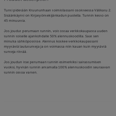
Tunti pidetään Kruununhaan toimitilassani osoitteessa Välikatu 2.
Sisäänkäynti on Kirjatyöntekijänkadun puolella. Tunnin kesto on
45 minuuttia.
Jos joudut perumaan tunnin, voit ostaa verkkokaupasta uuden
tunnin toiselle ajankohdalle 50% alennuskoodilla. Saat sen
minulta sähköpostitse. Alennus koskee verkkokaupassani
myytäviä laulutunteja ja on voimassa niin kauan kuin myytäviä
tunteja riittää.
Jos joudun itse perumaan tunnin esimerkiksi sairastumisen
vuoksi, hyvitän tunnin antamalla 100% alennuskoodin seuraavan
tunnin ostoa varten.