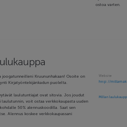
ostoa varten.
aulukauppa
Website
ja joogatunneilleni Kruununhakaan! Osoite on
http://millamak
äynti Kirjatyöntekijänkadun puolelta.
ävät laulutuntiajat ovat sitovia. Jos joudut
Millan laulukaup
laulutunnin, voit ostaa verkkokaupasta uuden
ankohdalle 50% alennuskoodilla. Saat sen
tse. Alennus koskee verkkokaupassani