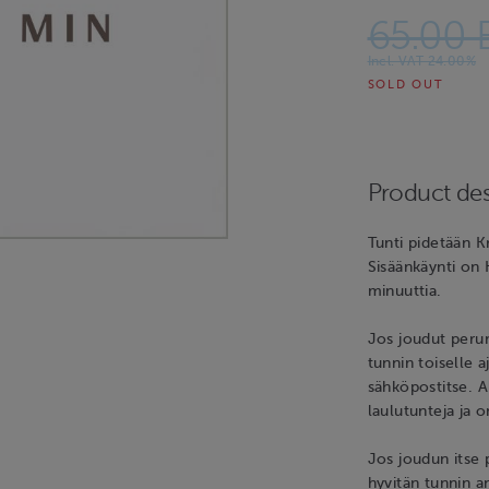
65.00 
Incl. VAT 24.00%
SOLD OUT
Product des
Tunti pidetään K
Sisäänkäynti on 
minuuttia.
Jos joudut peru
tunnin toiselle 
sähköpostitse. 
laulutunteja ja o
Jos joudun itse 
hyvitän tunnin 