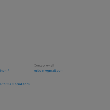
Contact email
inen.fi
milloin@gmail.com
pa terms & conditions