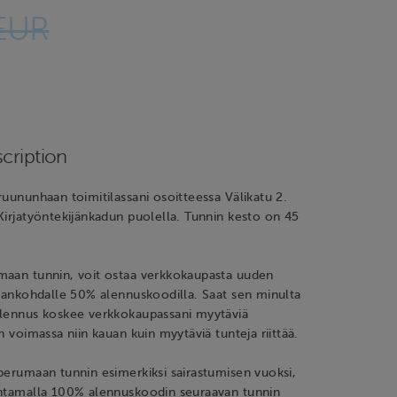
EUR
cription
ruununhaan toimitilassani osoitteessa Välikatu 2.
Kirjatyöntekijänkadun puolella. Tunnin kesto on 45
maan tunnin, voit ostaa verkkokaupasta uuden
ajankohdalle 50% alennuskoodilla. Saat sen minulta
Alennus koskee verkkokaupassani myytäviä
n voimassa niin kauan kuin myytäviä tunteja riittää.
perumaan tunnin esimerkiksi sairastumisen vuoksi,
antamalla 100% alennuskoodin seuraavan tunnin