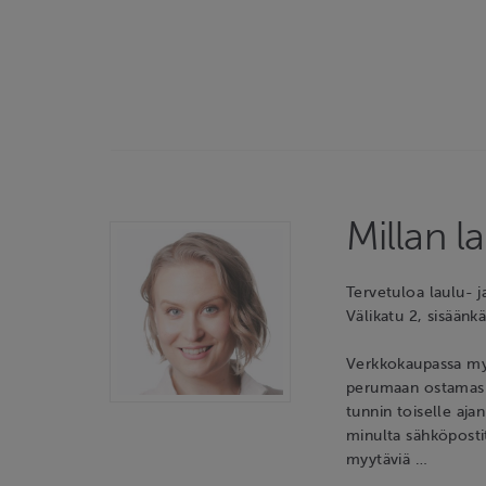
Millan l
Tervetuloa laulu- 
Välikatu 2, sisäänk
Verkkokaupassa myyt
perumaan ostamasi 
tunnin toiselle aj
minulta sähköposti
myytäviä …