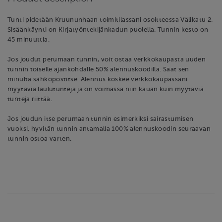
Tunti pidetään Kruununhaan toimitilassani osoitteessa Välikatu 2.
Sisäänkäynti on Kirjatyöntekijänkadun puolella. Tunnin kesto on
45 minuuttia.
Jos joudut perumaan tunnin, voit ostaa verkkokaupasta uuden
tunnin toiselle ajankohdalle 50% alennuskoodilla. Saat sen
minulta sähköpostitse. Alennus koskee verkkokaupassani
myytäviä laulutunteja ja on voimassa niin kauan kuin myytäviä
tunteja riittää.
Jos joudun itse perumaan tunnin esimerkiksi sairastumisen
vuoksi, hyvitän tunnin antamalla 100% alennuskoodin seuraavan
tunnin ostoa varten.