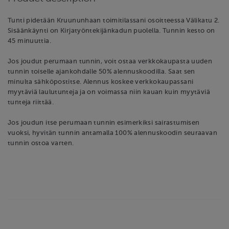
Tunti pidetään Kruununhaan toimitilassani osoitteessa Välikatu 2.
Sisäänkäynti on Kirjatyöntekijänkadun puolella. Tunnin kesto on
45 minuuttia.
Jos joudut perumaan tunnin, voit ostaa verkkokaupasta uuden
tunnin toiselle ajankohdalle 50% alennuskoodilla. Saat sen
minulta sähköpostitse. Alennus koskee verkkokaupassani
myytäviä laulutunteja ja on voimassa niin kauan kuin myytäviä
tunteja riittää.
Jos joudun itse perumaan tunnin esimerkiksi sairastumisen
vuoksi, hyvitän tunnin antamalla 100% alennuskoodin seuraavan
tunnin ostoa varten.